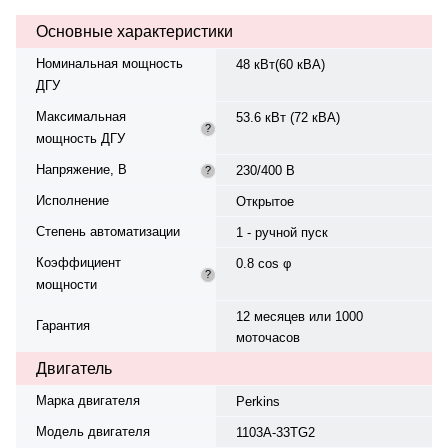
автономной работы при 75%
Основные характеристики
мощности — 14.3 ч. Вес — 945 кг,
габариты: 1950×850×1400 мм.
Номинальная мощность
48 кВт(60 кВА)
Производство: Великобритания,
ДГУ
гарантия — 12 месяцев или 1000
моточасов.
Максимальная
53.6 кВт (72 кВА)
?
мощность ДГУ
Напряжение, В
230/400 В
?
Исполнение
Открытое
Степень автоматизации
1 - ручной пуск
Коэффициент
0.8 cos φ
?
мощности
12 месяцев или 1000
Гарантия
моточасов
Двигатель
Марка двигателя
Perkins
Модель двигателя
1103A-33TG2