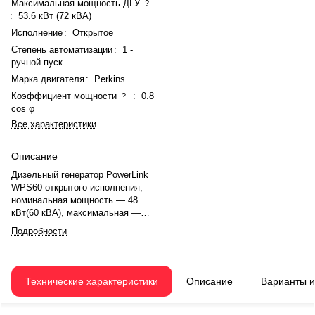
Максимальная мощность ДГУ
?
:
53.6 кВт (72 кВА)
Исполнение
:
Открытое
Степень автоматизации
:
1 -
ручной пуск
Марка двигателя
:
Perkins
Коэффициент мощности
:
0.8
?
cos φ
Все характеристики
Описание
Дизельный генератор PowerLink
WPS60 открытого исполнения,
номинальная мощность — 48
кВт(60 кВА), максимальная —
53.6 кВт (72 кВА). Двигатель
Подробности
Perkins 1103A-33TG2, рядное, 3.0-
цилиндровый, с турбонаддувом,
электронный регулятором
оборотов. Система охлаждения
Технические характеристики
Описание
Варианты 
— жидкостная. Частота
вращения — 1500 об/мин. Расход
топлива: 14 л/ч при 75%.. Время