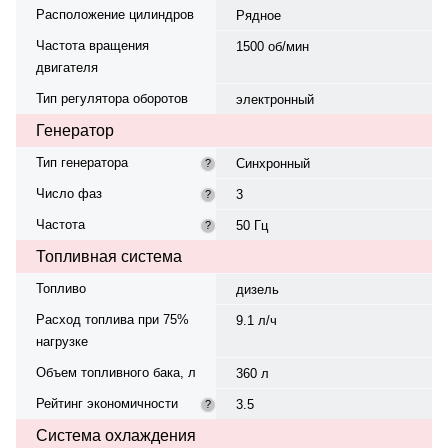
Расположение цилиндров
Рядное
Частота вращения
1500 об/мин
двигателя
Тип регулятора оборотов
электронный
Генератор
Тип генератора
Синхронный
?
Число фаз
3
?
Частота
50 Гц
?
Топливная система
Топливо
дизель
Расход топлива при 75%
9.1 л/ч
нагрузке
Объем топливного бака, л
360 л
Рейтинг экономичности
3.5
?
Система охлаждения