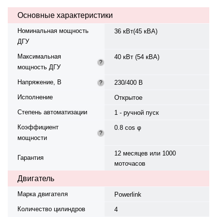
при 75% мощности — 39.6 ч. Вес
Основные характеристики
— 1045 кг, габариты:
1850×800×1400 мм.
Номинальная мощность
36 кВт(45 кВА)
Производство: Китай, гарантия —
ДГУ
12 месяцев или 1000 моточасов.
Максимальная
40 кВт (54 кВА)
?
мощность ДГУ
Напряжение, В
230/400 В
?
Исполнение
Открытое
Степень автоматизации
1 - ручной пуск
Коэффициент
0.8 cos φ
?
мощности
12 месяцев или 1000
Гарантия
моточасов
Двигатель
Марка двигателя
Powerlink
Количество цилиндров
4