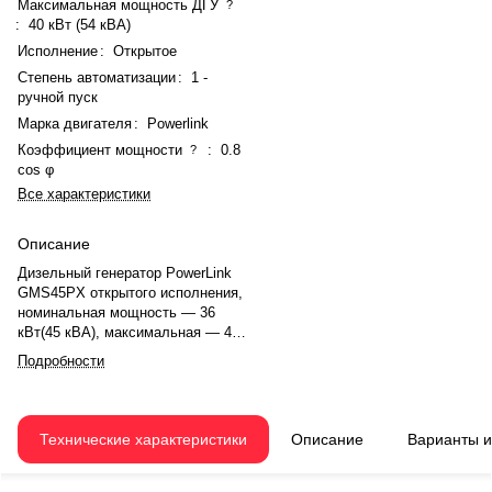
Максимальная мощность ДГУ
?
:
40 кВт (54 кВА)
Исполнение
:
Открытое
Степень автоматизации
:
1 -
ручной пуск
Марка двигателя
:
Powerlink
Коэффициент мощности
:
0.8
?
cos φ
Все характеристики
Описание
Дизельный генератор PowerLink
GMS45PX открытого исполнения,
номинальная мощность — 36
кВт(45 кВА), максимальная — 40
кВт (54 кВА). Двигатель Powerlink
Подробности
—, рядное, 4.0-цилиндровый, с
атмосферная, электронный
регулятором оборотов. Система
охлаждения — жидкостная.
Технические характеристики
Описание
Варианты 
Частота вращения — 1500 об/
мин. Расход топлива: 9.1 л/ч при
75%.. Время автономной работы