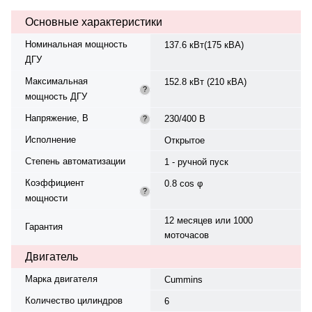
время автономной работы — 11
Основные характеристики
ч. Уровень шума — 105 дБ.
Рейтинг экономичности — 3.95.
Номинальная мощность
137.6 кВт(175 кВА)
Вес — 1710 кг, габариты:
ДГУ
2350×920×1700 мм.
Производство: Китай, гарантия 12
Максимальная
152.8 кВт (210 кВА)
мес. или 1000 моточасов.
?
мощность ДГУ
Напряжение, В
230/400 В
?
Исполнение
Открытое
Степень автоматизации
1 - ручной пуск
Коэффициент
0.8 cos φ
?
мощности
12 месяцев или 1000
Гарантия
моточасов
Двигатель
Марка двигателя
Cummins
Количество цилиндров
6