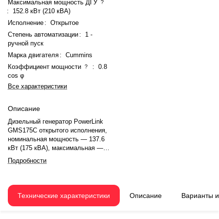
Максимальная мощность ДГУ
?
:
152.8 кВт (210 кВА)
Исполнение
:
Открытое
Степень автоматизации
:
1 -
ручной пуск
Марка двигателя
:
Cummins
Коэффициент мощности
:
0.8
?
cos φ
Все характеристики
Описание
Дизельный генератор PowerLink
GMS175C открытого исполнения,
номинальная мощность — 137.6
кВт (175 кВА), максимальная —
152.8 кВт (210 кВА). Двигатель
Подробности
Cummins, рядный, 6 цилиндров,
турбонаддув, электронный
регулятор. Частота вращения
1500 об/мин. Генератор
Технические характеристики
Описание
Варианты 
синхронный, 50 Гц. Расход
топлива при 75% нагрузке — 30
л/ч. Топливный бак — 330 л,