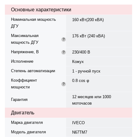
Производитель генератора —
Основные характеристики
Stamford. Топливо — дизель,
объем бака — 280 л. Расход
Номинальная мощность
160 кВт(200 кВА)
топлива при 75% нагрузке — 35,1
ДГУ
л/ч. Время автономной работы
при 75% мощности — 8 ч.
Максимальная
176 кВт (240 кВА)
Степень сжатия — 3.7. Уровень
?
мощность ДГУ
шума — 78 дБ. Вес — 1870 кг,
габариты: 2944×1150×1870 мм.
Напряжение, В
230/400 В
?
Страна происхождения —
Италия, гарантия — 12 месяцев
Исполнение
Кожух
или 1000 моточасов.
Степень автоматизации
1 - ручной пуск
Коэффициент
0.8 cos φ
?
мощности
12 месяцев или 1000
Гарантия
моточасов
Двигатель
Марка двигателя
IVECO
Модель двигателя
N67TM7