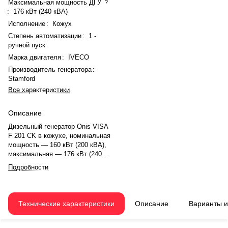
Максимальная мощность ДГУ
?
:
176 кВт (240 кВА)
Исполнение
:
Кожух
Степень автоматизации
:
1 -
ручной пуск
Марка двигателя
:
IVECO
Производитель генератора
:
Stamford
Все характеристики
Описание
Дизельный генератор Onis VISA
F 201 CK в кожухе, номинальная
мощность — 160 кВт (200 кВА),
максимальная — 176 кВт (240
кВА). Двигатель IVECO N67TM7,
Подробности
рядный, 6-цилиндровый, с
турбонаддувом и электронным
регулятором оборотов. Система
охлаждения жидкостная. Частота
Технические характеристики
Описание
Варианты 
вращения — 1500 об/мин.
Генератор синхронный,
трёхфазный, 230/400 В, 50 Гц.