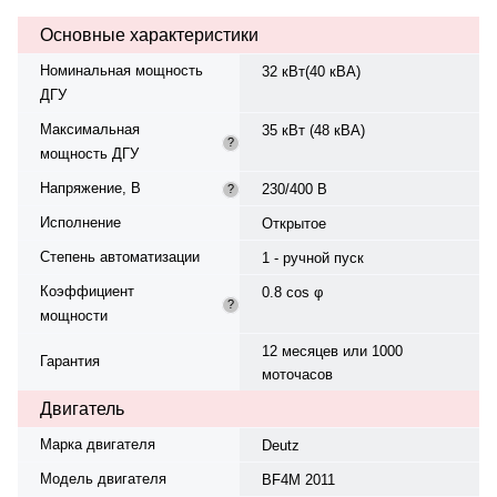
230/400 В, 50 Гц, . Расход
Основные характеристики
топлива: 7.4 л/ч при 75%.. Время
автономной работы при 75%
Номинальная мощность
32 кВт(40 кВА)
мощности — 16.2 ч. Вес — 840 кг,
ДГУ
габариты: 1950×890×1220 мм.
Производство: Италия, гарантия
Максимальная
35 кВт (48 кВА)
— 12 месяцев или 1000
?
мощность ДГУ
моточасов.
Напряжение, В
230/400 В
?
Исполнение
Открытое
Степень автоматизации
1 - ручной пуск
Коэффициент
0.8 cos φ
?
мощности
12 месяцев или 1000
Гарантия
моточасов
Двигатель
Марка двигателя
Deutz
Модель двигателя
BF4M 2011