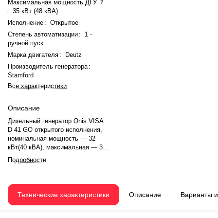
Максимальная мощность ДГУ
?
:
35 кВт (48 кВА)
Исполнение
:
Открытое
Степень автоматизации
:
1 -
ручной пуск
Марка двигателя
:
Deutz
Производитель генератора
:
Stamford
Все характеристики
Описание
Дизельный генератор Onis VISA
D 41 GO открытого исполнения,
номинальная мощность — 32
кВт(40 кВА), максимальная — 35
кВт (48 кВА). Двигатель Deutz
Подробности
BF4M 2011, рядное, 4.0-
цилиндровый, с турбонаддувом,
электронный регулятором
оборотов. Система охлаждения
Технические характеристики
Описание
Варианты 
— жидкостная. Частота
вращения — 1500 об/мин.
Генератор синхронный, 3-фазный,