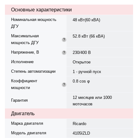
смазки — 16 л. Частота
Основные характеристики
вращения — 1500 об/мин.
Генератор синхронный, 3-фазный,
Номинальная мощность
48 кВт(60 кВА)
230/400 В, 50 Гц, класс изоляции
ДГУ
H. Расход топлива: 9.7 л/ч при
75%. Панель управления — —
Максимальная
52.8 кВт (66 кВА)
SMARTGEN 6120U, степень
?
мощность ДГУ
защиты IP 23. Время автономной
работы при 75% мощности — 16
Напряжение, В
230/400 В
?
ч. Вес — 1150 кг, габариты:
1950×900×1200 мм.
Исполнение
Открытое
Производство: Китай, гарантия —
Степень автоматизации
12 месяцев или 1000 моточасов.
1 - ручной пуск
Коэффициент
0.8 cos φ
?
мощности
12 месяцев или 1000
Гарантия
моточасов
Двигатель
Марка двигателя
Ricardo
Модель двигателя
4105IZLD