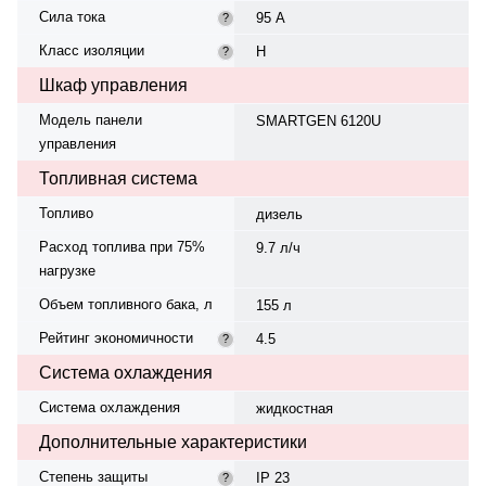
Сила тока
95 А
?
Класс изоляции
H
?
Шкаф управления
Модель панели
SMARTGEN 6120U
управления
Топливная система
Топливо
дизель
Расход топлива при 75%
9.7 л/ч
нагрузке
Объем топливного бака, л
155 л
Рейтинг экономичности
4.5
?
Система охлаждения
Система охлаждения
жидкостная
Дополнительные характеристики
Степень защиты
IP 23
?