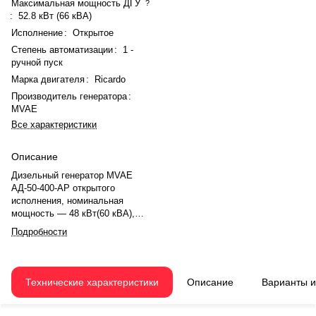
Максимальная мощность ДГУ
?
:
52.8 кВт (66 кВА)
Исполнение
:
Открытое
Степень автоматизации
:
1 -
ручной пуск
Марка двигателя
:
Ricardo
Производитель генератора
:
MVAE
Все характеристики
Описание
Дизельный генератор MVAE
АД-50-400-АР открытого
исполнения, номинальная
мощность — 48 кВт(60 кВА),
максимальная — 52.8 кВт (66
Подробности
кВА). Двигатель Ricardo
4105IZLD, рядное, 4.0-
цилиндровый, с турбонаддувом,
механический регулятором
Технические характеристики
Описание
Варианты 
оборотов. Объём двигателя —
4.2 л. Система охлаждения —
жидкостная, объём — 30 л,