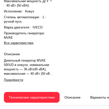
Максимальная мощность ДГУ
?
:
40 кВт (50 кВА)
Исполнение
:
Кожух
Степень автоматизации
:
1 -
ручной пуск
Марка двигателя
:
IVECO
Производитель генератора
:
MVAE
Все характеристики
Описание
Дизельный генератор MVAE
50IS/D в кожухе, номинальная
мощность — 36 кВт(45 кВА),
максимальная — 40 кВт (50 кВА).
Двигатель IVECO N45 AM1A,
Подробности
рядное, 4.0-цилиндровый, с
атмосферная, механический
регулятором оборотов. Объём
двигателя — 4.5 л. Система
Технические характеристики
Описание
Варианты 
охлаждения — жидкостная,
объём — 18.5 л, смазки — 12.8 л.
Частота вращения — 1500 об/