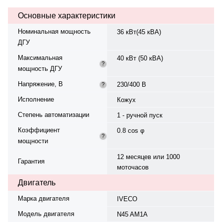
мин. Генератор синхронный, 3-
Основные характеристики
фазный, 230/400 В, 50 Гц, класс
изоляции H. Расход топлива:.
Номинальная мощность
36 кВт(45 кВА)
Панель управления — —
ДГУ
Datakom 300, степень защиты
IP23. Вес — 1070 кг, габариты:
Максимальная
40 кВт (50 кВА)
2400×900×1500 мм.
?
мощность ДГУ
Производство: Турция, гарантия
— 12 месяцев или 1000
Напряжение, В
230/400 В
?
моточасов.
Исполнение
Кожух
Степень автоматизации
1 - ручной пуск
Коэффициент
0.8 cos φ
?
мощности
12 месяцев или 1000
Гарантия
моточасов
Двигатель
Марка двигателя
IVECO
Модель двигателя
N45 AM1A