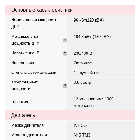
230/400 В, 50 Гц, класс изоляции
Основные характеристики
H. Расход топлива: 21 л/ч при
75%. Панель управления — —
Номинальная мощность
96 кВт(120 кВА)
Datakom 300, степень защиты
ДГУ
IP23. Вес — 1385 кг, габариты:
2400×1200×1510 мм.
Максимальная
104.8 кВт (130 кВА)
Производство: Турция, гарантия
?
мощность ДГУ
— 12 месяцев или 1000
моточасов.
Напряжение, В
230/400 В
?
Исполнение
Открытое
Степень автоматизации
1 - ручной пуск
Коэффициент
0.8 cos φ
?
мощности
12 месяцев или 1000
Гарантия
моточасов
Двигатель
Марка двигателя
IVECO
Модель двигателя
N45 TM3