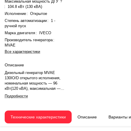
Максимальная мощность ДГУ
?
:
104.8 кВт (130 кВА)
Исполнение
:
Открытое
Степень автоматизации
:
1 -
ручной пуск
Марка двигателя
:
IVECO
Производитель генератора
:
MVAE
Все характеристики
Описание
Дизельный генератор MVAE
130IO/D открытого исполнения,
номинальная мощность — 96
кВт(120 кВА), максимальная —
104.8 кВт (130 кВА). Двигатель
Подробности
IVECO N45 TM3, рядное, 4.0-
цилиндровый, с турбонаддувом,
механический регулятором
оборотов. Система охлаждения
Технические характеристики
Описание
Варианты 
— жидкостная. Частота
вращения — 1500 об/мин.
Генератор синхронный, 3-фазный,