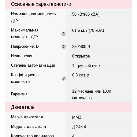
Основные характеристики
топлива: 15.6 л/ч при 75%.. Вес
— 1190 кг, габариты:
Номинальная мощность
56 кВт(63 кВА)
1960×800×1600 мм.
ДГУ
Производство: Белоруссия,
гарантия — 12 месяцев или 1000
Максимальная
61.6 кВт (70 кВА)
моточасов.
?
мощность ДГУ
Напряжение, В
230/400 В
?
Исполнение
Открытое
Степень автоматизации
1 - ручной пуск
Коэффициент
0.8 cos φ
?
мощности
12 месяцев или 1000
Гарантия
моточасов
Двигатель
Марка двигателя
ММЗ
Модель двигателя
Д-246.4
Количество цилиндров
4