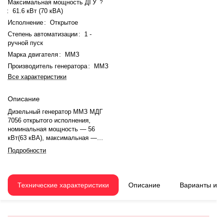
Максимальная мощность ДГУ
?
:
61.6 кВт (70 кВА)
Исполнение
:
Открытое
Степень автоматизации
:
1 -
ручной пуск
Марка двигателя
:
ММЗ
Производитель генератора
:
ММЗ
Все характеристики
Описание
Дизельный генератор ММЗ МДГ
7056 открытого исполнения,
номинальная мощность — 56
кВт(63 кВА), максимальная —
61.6 кВт (70 кВА). Двигатель
Подробности
ММЗ Д-246.4, рядное, 4.0-
цилиндровый, с атмосферная,
механический регулятором
оборотов. Система охлаждения
Технические характеристики
Описание
Варианты 
— жидкостная. Частота
вращения — 1500 об/мин.
Генератор синхронный, 3-фазный,
230/400 В, 50 Гц, . Расход