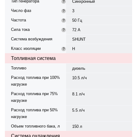
Тип генератора
Синхронный
?
Число фаз
3
?
Частота
50 Гц
?
Сила тока
72 А
?
Система возбуждения
SHUNT
Класс изоляции
H
?
Топливная система
Топливо
дизель
Расход топлива при 100%
10.5 л/ч
нагрузке
Расход топлива при 75%
8.1 л/ч
нагрузке
Расход топлива при 50%
5.5 л/ч
нагрузке
Объем топливного бака, л
150 л
Система охлаждения