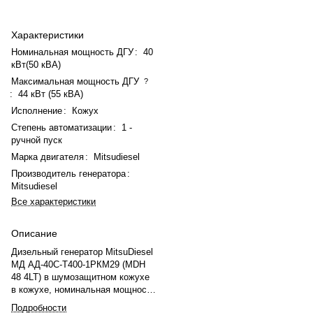
Характеристики
Номинальная мощность ДГУ
:
40
кВт(50 кВА)
Максимальная мощность ДГУ
?
:
44 кВт (55 кВА)
Исполнение
:
Кожух
Степень автоматизации
:
1 -
ручной пуск
Марка двигателя
:
Mitsudiesel
Производитель генератора
:
Mitsudiesel
Все характеристики
Описание
Дизельный генератор MitsuDiesel
МД АД-40С-Т400-1РКМ29 (MDH
48 4LT) в шумозащитном кожухе
в кожухе, номинальная мощность
— 40 кВт(50 кВА), максимальная
Подробности