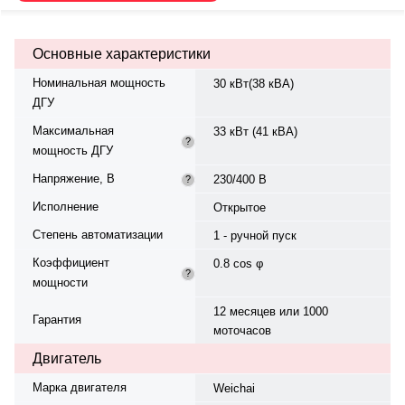
— жидкостная. Частота
вращения — 1500 об/мин.
Генератор синхронный, 3-фазный,
Основные характеристики
230/400 В, 50 Гц, класс изоляции
H.. Вес — 550 кг, габариты:
Номинальная мощность
30 кВт(38 кВА)
1500×750×1100 мм.
ДГУ
Производство: Россия, гарантия
— 12 месяцев или 1000
Максимальная
33 кВт (41 кВА)
моточасов.
?
мощность ДГУ
Напряжение, В
230/400 В
?
Исполнение
Открытое
Степень автоматизации
1 - ручной пуск
Коэффициент
0.8 cos φ
?
мощности
12 месяцев или 1000
Гарантия
моточасов
Двигатель
Марка двигателя
Weichai