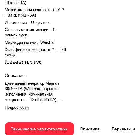
кВт(38 кВА)
Максимальная мощность ДГУ
?
:
33 кВт (41 кВА)
Исполнение
:
Открытое
Степень автоматизации
:
1 -
ручной пуск
Марка двигателя
:
Weichai
Коэффициент мощности
:
0.8
?
cos φ
Все характеристики
Описание
Дизельный генератор Magnus
30/400 FA (Weichai) открытого
исполнения, номинальная
мощность — 30 кВт(38 кВА),
максимальная — 33 кВт (41 кВА).
Подробности
Двигатель Weichai
WP2.3D40E200, рядное, 4.0-
цилиндровый, с турбонаддувом,
электронный регулятором
Технические характеристики
Описание
Варианты 
оборотов. Система охлаждения