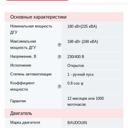
жидкостная. Частота вращения
— 1500 об/мин. Генератор
синхронный, трёхфазный, 230/400
Основные характеристики
В, 50 Гц. Модель генератора —
APS-274J, класс изоляции H.
Номинальная мощность
180 кВт(225 кВА)
Топливо — дизель. Вес — 2150
ДГУ
кг, габариты: 3000×1000×1750 мм.
Страна происхождения —
Максимальная
198 кВт (248 кВА)
Россия, гарантия — 12 месяцев
?
мощность ДГУ
или 1000 моточасов.
Напряжение, В
230/400 В
?
Исполнение
Открытое
Степень автоматизации
1 - ручной пуск
Коэффициент
0.8 cos φ
?
мощности
12 месяцев или 1000
Гарантия
моточасов
Двигатель
Марка двигателя
BAUDOUIN