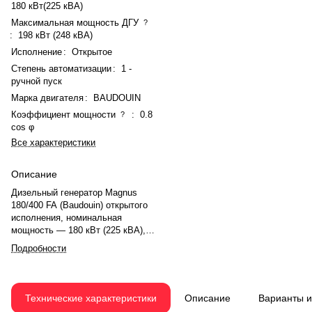
180 кВт(225 кВА)
Максимальная мощность ДГУ
?
:
198 кВт (248 кВА)
Исполнение
:
Открытое
Степень автоматизации
:
1 -
ручной пуск
Марка двигателя
:
BAUDOUIN
Коэффициент мощности
:
0.8
?
cos φ
Все характеристики
Описание
Дизельный генератор Magnus
180/400 FA (Baudouin) открытого
исполнения, номинальная
мощность — 180 кВт (225 кВА),
максимальная — 198 кВт (248
Подробности
кВА). Двигатель BAUDOUIN
6M16G250/5, рядный, 6-
цилиндровый, с турбонаддувом и
электронным регулятором
Технические характеристики
Описание
Варианты 
оборотов. Система охлаждения