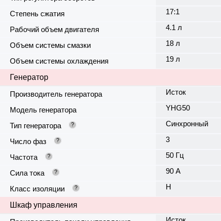
17:1
Степень сжатия
4.1 л
Рабочий объем двигателя
18 л
Объем системы смазки
19 л
Объем системы охлаждения
Генератор
Исток
Производитель генератора
YHG50
Модель генератора
Синхронный
Тип генератора
?
3
Число фаз
?
50 Гц
Частота
?
90 А
Сила тока
?
H
Класс изоляции
?
Шкаф управления
Исток