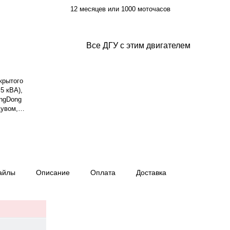
12 месяцев или 1000 моточасов
Все ДГУ с этим двигателем
крытого
5 кВА),
angDong
дувом,
ая мощность
Система
смазки — 18
инхронный, 3-
ход топлива:
ТОК 6120.
айлы
Описание
Оплата
Доставка
ты при 75%
— 895 кг,
ия, гарантия