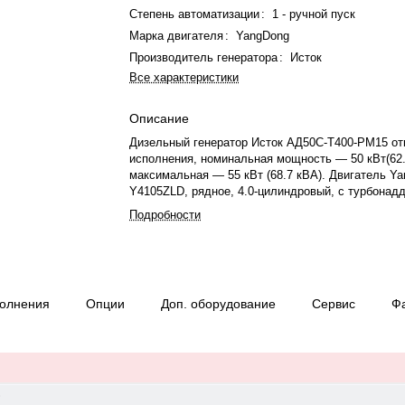
Степень автоматизации
:
1 - ручной пуск
Марка двигателя
:
YangDong
Производитель генератора
:
Исток
Все характеристики
Описание
Дизельный генератор Исток АД50С-Т400-РМ15 от
исполнения, номинальная мощность — 50 кВт(62.
максимальная — 55 кВт (68.7 кВА). Двигатель Y
Y4105ZLD, рядное, 4.0-цилиндровый, с турбонад
механический регулятором оборотов. Номинальн
Подробности
двигателя — 55 кВт. Объём двигателя — 4.1 л. 
охлаждения — комбинированная, объём — 19 л, 
л. Частота вращения — 1500 об/мин. Генератор с
фазный, 230/400 В, 50 Гц, класс изоляции H. Рас
9.6 л/ч при 75%. Панель управления — Исток ИС
полнения
Опции
Доп. оборудование
Сервис
Ф
Степень сжатия — 17:1. Время автономной рабо
мощности — 16.6 ч. Уровень шума — 85 дБ. Вес 
габариты: 1850×800×1160 мм. Производство: Росс
— 12 месяцев или 1000 моточасов.
)