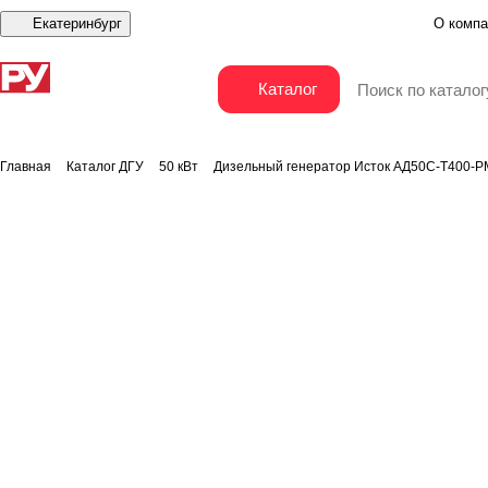
Екатеринбург
О компа
Дизельный генератор Исток АД50С-Т400-РМ15
Каталог
Главная
Каталог ДГУ
50 кВт
Дизельный генератор Исток АД50С-Т400-