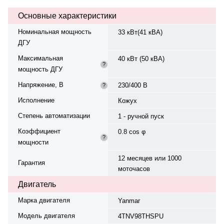
синхронный, 3-фазный, 230/400
Основные характеристики
В, 50 Гц, класс изоляции H.
Расход топлива: 9,16 л/ч при
Номинальная мощность
33 кВт(41 кВА)
100% нагрузке, 6,94 л/ч при 75%.
ДГУ
Панель управления — — Control
Panel M7X AMF/MCB/WH/ PBC,
Максимальная
40 кВт (50 кВА)
степень защиты IP 23. Время
?
мощность ДГУ
автономной работы при 75%
мощности — 46 ч. Уровень шума
Напряжение, В
230/400 В
?
— 66 ± 2,4 дБ. Вес — 860 кг,
габариты: 2200×910×1350 мм.
Исполнение
Кожух
Производство: Испания, гарантия
Степень автоматизации
— 12 месяцев или 1000
1 - ручной пуск
моточасов.
Коэффициент
0.8 cos φ
?
мощности
12 месяцев или 1000
Гарантия
моточасов
Двигатель
Марка двигателя
Yanmar
Модель двигателя
4TNV98THSPU