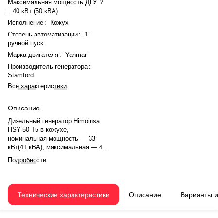
Максимальная мощность ДГУ
?
:
40 кВт (50 кВА)
Исполнение
:
Кожух
Степень автоматизации
:
1 -
ручной пуск
Марка двигателя
:
Yanmar
Производитель генератора
:
Stamford
Все характеристики
Описание
Дизельный генератор Himoinsa
HSY-50 T5 в кожухе,
номинальная мощность — 33
кВт(41 кВА), максимальная — 40
кВт (50 кВА). Двигатель Yanmar
Подробности
4TNV98THSPU, рядное, 4.0-
цилиндровый, с турбонаддувом,
электронный регулятором
оборотов. Объём двигателя —
Технические характеристики
Описание
Варианты 
3,319 л. Система охлаждения —
жидкостная. Частота вращения
— 1500 об/мин. Генератор