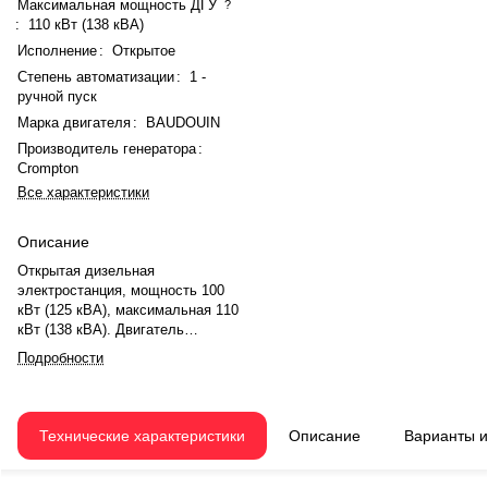
Максимальная мощность ДГУ
?
:
110 кВт (138 кВА)
Исполнение
:
Открытое
Степень автоматизации
:
1 -
ручной пуск
Марка двигателя
:
BAUDOUIN
Производитель генератора
:
Crompton
Все характеристики
Описание
Открытая дизельная
электростанция, мощность 100
кВт (125 кВА), максимальная 110
кВт (138 кВА). Двигатель
BAUDOUIN 6M11G150/5 (6
Подробности
цилиндров, турбонаддув) с
электронным регулятором.
Генератор синхронный Crompton.
Выход 230/400 В, 3 фазы, 50 Гц.
Технические характеристики
Описание
Варианты 
Запуск электростартером.
Топливный бак 330 л.
Произведено в Турции. Габариты: