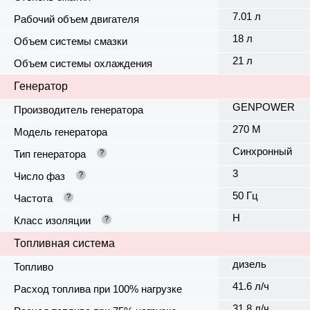
7.01 л
Рабочий объем двигателя
18 л
Объем системы смазки
21 л
Объем системы охлаждения
Генератор
GENPOWER
Производитель генератора
270 M
Модель генератора
Синхронный
Тип генератора
?
3
Число фаз
?
50 Гц
Частота
?
H
Класс изоляции
?
Топливная система
дизель
Топливо
41.6 л/ч
Расход топлива при 100% нагрузке
31.8 л/ч