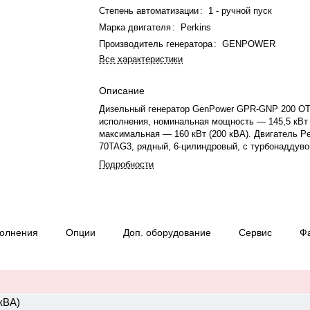
Степень автоматизации
:
1 - ручной пуск
Марка двигателя
:
Perkins
Производитель генератора
:
GENPOWER
Все характеристики
Описание
Дизельный генератор GenPower GPR-GNP 200 OT
исполнения, номинальная мощность — 145,5 кВт 
максимальная — 160 кВт (200 кВА). Двигатель Pe
70TAG3, рядный, 6-цилиндровый, с турбонаддуво
электронным регулятором. Рабочий объем — 7,01
Подробности
охлаждения — жидкостная, объём — 21 л, объём
л. Частота вращения — 1500 об/мин. Генерато
270 M, синхронный, трёхфазный, 230/400 В, 50 Гц
изоляции H. Топливо — дизель, бак 256 л. Расхо
41,6 л/ч при 100% нагрузке, 31,8 л/ч при 75%. С
полнения
Опции
Доп. оборудование
Сервис
Ф
IP23. Степень сжатия — 16:1, расход при 50% на
л/ч. Вес — 1546 кг, габариты: 2511×900×1573 мм.
Производство: Турция, гарантия — 12 месяцев ил
моточасов.
 кВА)