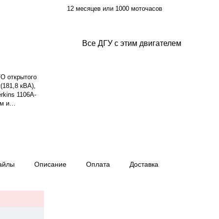
12 месяцев или 1000 моточасов
Все ДГУ с этим двигателем
O открытого
(181,8 кВА),
rkins 1106A-
м и
 л, система
 смазки — 18
р GENPOWER
, класс
д топлива:
тепень защиты
айлы
Описание
Оплата
Доставка
грузке — 20,1
и 1000