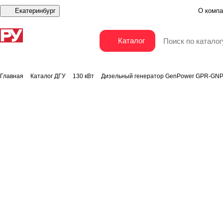
Екатеринбург
О компа
Дизельный генератор GenPower GPR-GNP 200 O
Каталог
Главная
Каталог ДГУ
130 кВт
Дизельный генератор GenPower GPR-GNP