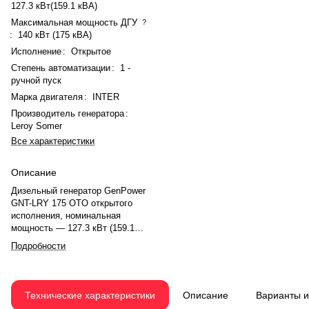
127.3 кВт(159.1 кВА)
Максимальная мощность ДГУ
?
:
140 кВт (175 кВА)
Исполнение
:
Открытое
Степень автоматизации
:
1 -
ручной пуск
Марка двигателя
:
INTER
Производитель генератора
:
Leroy Somer
Все характеристики
Описание
Дизельный генератор GenPower
GNT-LRY 175 OTO открытого
исполнения, номинальная
мощность — 127.3 кВт (159.1
кВА), максимальная — 140 кВт
Подробности
(175 кВА). Двигатель INTER
TAL044J, рядный, 6 цилиндров,
турбонаддув, электронный
регулятор. Рабочий объём — 6.5
Технические характеристики
Описание
Варианты 
л, охлаждение жидкостное (32 л),