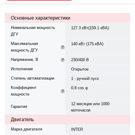
смазка — 18 л. Частота
вращения 1500 об/мин. Генератор
Leroy Somer E220TD, класс
Основные характеристики
изоляции H, 50 Гц, IP 23. Расход
топлива: 31.9 л/ч (100%), 24.2 л/ч
Номинальная мощность
127.3 кВт(159.1 кВА)
(75%), 17.4 л/ч (50%). Топливный
ДГУ
бак — 256 л. Степень сжатия —
16:1. Рейтинг экономичности —
Максимальная
140 кВт (175 кВА)
4.65. Наличие в реестре
?
мощность ДГУ
Минпромторга: да. Вес — 1317 кг,
габариты: 2400×900×1549 мм.
Напряжение, В
230/400 В
?
Производство: Турция, гарантия
12 мес. или 1000 моточасов.
Исполнение
Открытое
Степень автоматизации
1 - ручной пуск
Коэффициент
0.8 cos φ
?
мощности
12 месяцев или 1000
Гарантия
моточасов
Двигатель
Марка двигателя
INTER