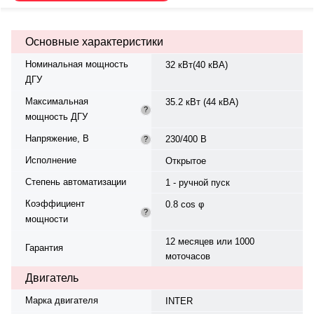
охлаждения — жидкостная,
объём — 13 л, смазки — 8 л.
Частота вращения — 1500 об/
Основные характеристики
мин. Генератор синхронный, 3-
фазный, 230/400 В, 50 Гц, класс
Номинальная мощность
32 кВт(40 кВА)
изоляции H. Расход топлива: 10.5
ДГУ
л/ч при 100% нагрузке, 8.0 л/ч
при 75%. степень защиты IP 23.
Максимальная
35.2 кВт (44 кВА)
Степень сжатия — 19.1:1. Вес —
?
мощность ДГУ
657 кг, габариты: 1600×622×1329
мм. Производство: Турция,
Напряжение, В
230/400 В
?
гарантия — 12 месяцев или 1000
моточасов.
Исполнение
Открытое
Степень автоматизации
1 - ручной пуск
Коэффициент
0.8 cos φ
?
мощности
12 месяцев или 1000
Гарантия
моточасов
Двигатель
Марка двигателя
INTER