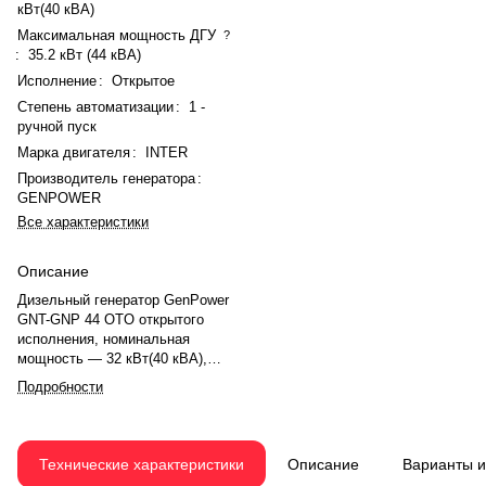
кВт(40 кВА)
Максимальная мощность ДГУ
?
:
35.2 кВт (44 кВА)
Исполнение
:
Открытое
Степень автоматизации
:
1 -
ручной пуск
Марка двигателя
:
INTER
Производитель генератора
:
GENPOWER
Все характеристики
Описание
Дизельный генератор GenPower
GNT-GNP 44 OTO открытого
исполнения, номинальная
мощность — 32 кВт(40 кВА),
максимальная — 35.2 кВт (44
Подробности
кВА). Двигатель INTER 180 LA,
рядное, 4.0-цилиндровый, с
турбонаддувом, электронный
регулятором оборотов. Объём
Технические характеристики
Описание
Варианты 
двигателя — 2.55 л. Система