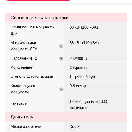
— жидкостная, объём — 7.40 л,
смазки — 11 л. Частота
вращения — 1500 об/мин.
Основные характеристики
Генератор синхронный, 3-фазный,
230/400 В, 50 Гц, класс изоляции
Номинальная мощность
80 кВт(100 кВА)
H. Расход топлива: 24.20 л/ч при
ДГУ
100% нагрузке, 18 л/ч при 75%.
степень защиты IP 23. Степень
Максимальная
88 кВт (110 кВА)
сжатия — 19:1. Вес — 1067 кг,
?
мощность ДГУ
габариты: 1900×700×1562 мм.
Производство: Турция, гарантия
Напряжение, В
230/400 В
?
— 12 месяцев или 1000
моточасов.
Исполнение
Открытое
Степень автоматизации
1 - ручной пуск
Коэффициент
0.8 cos φ
?
мощности
12 месяцев или 1000
Гарантия
моточасов
Двигатель
Марка двигателя
Deutz