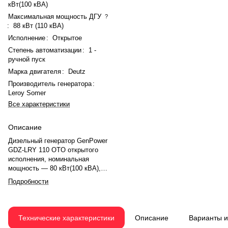
кВт(100 кВА)
Максимальная мощность ДГУ
?
:
88 кВт (110 кВА)
Исполнение
:
Открытое
Степень автоматизации
:
1 -
ручной пуск
Марка двигателя
:
Deutz
Производитель генератора
:
Leroy Somer
Все характеристики
Описание
Дизельный генератор GenPower
GDZ-LRY 110 OTO открытого
исполнения, номинальная
мощность — 80 кВт(100 кВА),
максимальная — 88 кВт (110
Подробности
кВА). Двигатель Deutz
BF4M1013EC G1, рядное, 4.0-
цилиндровый, с турбонаддувом,
электронный регулятором
Технические характеристики
Описание
Варианты 
оборотов. Система охлаждения