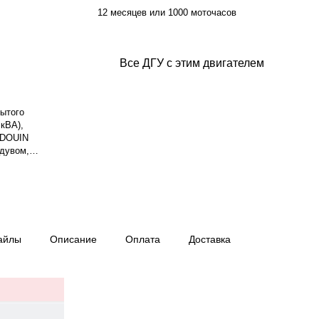
12 месяцев или 1000 моточасов
Все ДГУ с этим двигателем
рытого
кВА),
UDOUIN
ддувом,
ателя — 4.087
.4 л, смазки
атор
золяции H.
л/ч при 75%.
ень сжатия —
айлы
Описание
Оплата
Доставка
м.
 1000