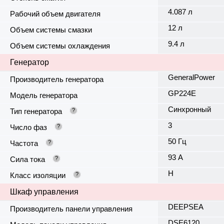
4.087 л
Рабочий объем двигателя
12 л
Объем системы смазки
9.4 л
Объем системы охлаждения
Генератор
GeneralPower
Производитель генератора
GP224E
Модель генератора
Синхронный
Тип генератора
?
3
Число фаз
?
50 Гц
Частота
?
93 А
Сила тока
?
H
Класс изоляции
?
Шкаф управления
DEEPSEA
Производитель панели управления
DSE6120