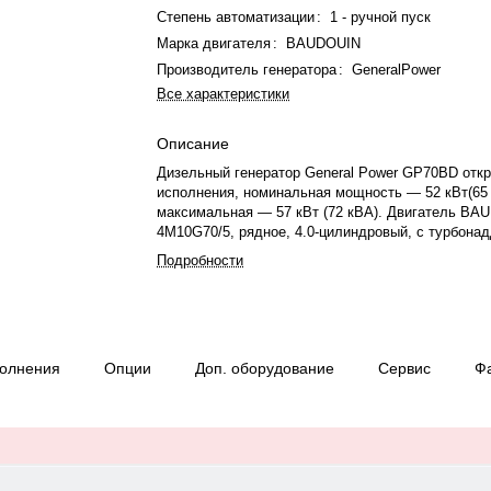
Степень автоматизации
:
1 - ручной пуск
Марка двигателя
:
BAUDOUIN
Производитель генератора
:
GeneralPower
Все характеристики
Описание
Дизельный генератор General Power GP70BD отк
исполнения, номинальная мощность — 52 кВт(65 
максимальная — 57 кВт (72 кВА). Двигатель BA
4M10G70/5, рядное, 4.0-цилиндровый, с турбона
электронный регулятором оборотов. Объём двиг
Подробности
л. Система охлаждения — жидкостная, объём — 9
— 12 л. Частота вращения — 1500 об/мин. Генер
синхронный, 3-фазный, 230/400 В, 50 Гц, класс и
Расход топлива: 15 л/ч при 100% нагрузке, 11.1 
Панель управления — DEEPSEA DSE6120. Степ
полнения
Опции
Доп. оборудование
Сервис
Ф
17.5:1. Вес — 850 кг, габариты: 1900×870×1180 м
Производство: Китай, гарантия — 12 месяцев или
моточасов.