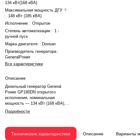
134 кВт(168 кВА)
Максимальная мощность ДГУ
?
:
148 кВт (185 кВА)
Исполнение
:
Открытое
Степень автоматизации
:
1 -
ручной пуск
Марка двигателя
:
Doosan
Производитель генератора
:
GeneralPower
Все характеристики
Описание
Дизельный генератор General
Power GP180DN открытого
исполнения, номинальная
мощность — 134 кВт (168 кВА),
максимальная — 148 кВт (185
Подробности
кВА). Двигатель Doosan P086TI-1,
рядный, 6 цилиндров,
турбонаддув, электронный
регулятор. Рабочий объём —
Технические характеристики
Описание
Варианты 
8.071 л, охлаждение жидкостное