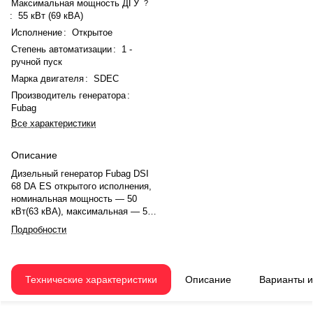
Максимальная мощность ДГУ
?
:
55 кВт (69 кВА)
Исполнение
:
Открытое
Степень автоматизации
:
1 -
ручной пуск
Марка двигателя
:
SDEC
Производитель генератора
:
Fubag
Все характеристики
Описание
Дизельный генератор Fubag DSI
68 DA ES открытого исполнения,
номинальная мощность — 50
кВт(63 кВА), максимальная — 55
кВт (69 кВА). Двигатель SDEC
Подробности
SC4H95D2, рядное, 4.0-
цилиндровый, с турбонаддувом,
электронный регулятором
оборотов. Система охлаждения
Технические характеристики
Описание
Варианты 
— жидкостная. Частота
вращения — 1500 об/мин.
Генератор синхронный, 3-фазный,