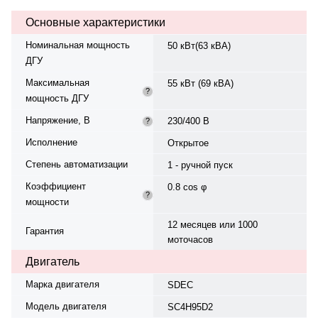
230/400 В, 50 Гц, . Расход
Основные характеристики
топлива: 11.4 л/ч при 75%..
Время автономной работы при
Номинальная мощность
50 кВт(63 кВА)
75% мощности — 8.8 ч. Уровень
ДГУ
шума — 85 дБ. Вес — 820 кг,
габариты: 2000×710×1300 мм.
Максимальная
55 кВт (69 кВА)
Производство: Германия,
?
мощность ДГУ
гарантия — 12 месяцев или 1000
моточасов.
Напряжение, В
230/400 В
?
Исполнение
Открытое
Степень автоматизации
1 - ручной пуск
Коэффициент
0.8 cos φ
?
мощности
12 месяцев или 1000
Гарантия
моточасов
Двигатель
Марка двигателя
SDEC
Модель двигателя
SC4H95D2