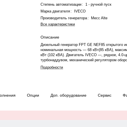
Степень автоматизации
:
1 - ручной пуск
Марка двигателя
:
IVECO
Производитель генератора
:
Mecc Alte
Все характеристики
Описание
Дизельный генератор FPT GE NEF85 открытого и
номинальная мощность — 68 кВт(85 кВА), макси
кВт (102 кВА). Двигатель IVECO —, рядное, 4.0-
турбонаддувом, механический регулятором обор
охлаждения — жидкостная. Частота вращения — 
Подробности
Генератор синхронный, 3-фазный, 230/400 В, 50 Г
топлива: 14.4 л/ч при 75%.. Время автономной р
мощности — 12.5 ч. Вес — 1130 кг, габариты: 23
мм. Производство: Италия, гарантия — 12 месяц
моточасов.
полнения
Опции
Доп. оборудование
Сервис
Ф