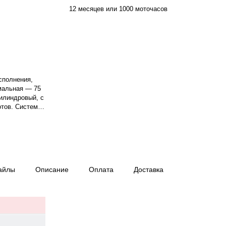
12 месяцев или 1000 моточасов
сполнения,
мальная — 75
цилиндровый, с
отов. Система
1500 об/мин.
ц, . Расход
аботы при 75%
03×730×1475
ев или 1000
айлы
Описание
Оплата
Доставка