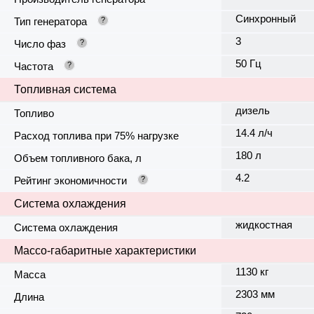
Синхронный
Тип генератора
?
3
Число фаз
?
50 Гц
Частота
?
Топливная система
дизель
Топливо
14.4 л/ч
Расход топлива при 75% нагрузке
180 л
Объем топливного бака, л
4.2
Рейтинг экономичности
?
Система охлаждения
жидкостная
Система охлаждения
Массо-габаритные характеристики
1130 кг
Масса
2303 мм
Длина