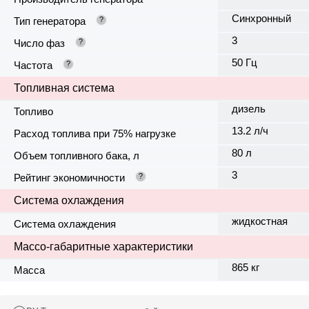
Синхронный
Тип генератора
?
3
Число фаз
?
50 Гц
Частота
?
Топливная система
дизель
Топливо
13.2 л/ч
Расход топлива при 75% нагрузке
80 л
Объем топливного бака, л
3
Рейтинг экономичности
?
Система охлаждения
жидкостная
Система охлаждения
Массо-габаритные характеристики
865 кг
Масса