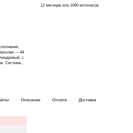
12 месяцев или 1000 моточасов
сполнения,
мальная — 44
илиндровый, с
ов. Система
1500 об/мин.
ц, . Расход
аботы при 75%
—×— мм.
ли 1000
айлы
Описание
Оплата
Доставка