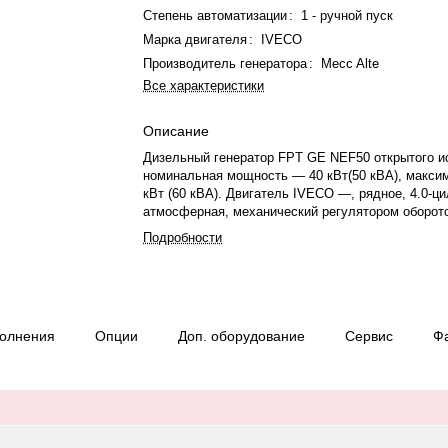
Степень автоматизации
:
1 - ручной пуск
Марка двигателя
:
IVECO
Производитель генератора
:
Mecc Alte
Все характеристики
Описание
Дизельный генератор FPT GE NEF50 открытого и
номинальная мощность — 40 кВт(50 кВА), макси
кВт (60 кВА). Двигатель IVECO —, рядное, 4.0-ц
атмосферная, механический регулятором оборот
охлаждения — жидкостная. Частота вращения — 
Подробности
Генератор синхронный, 3-фазный, 230/400 В, 50 Г
топлива: 13.2 л/ч при 75%.. Время автономной р
мощности — 6.1 ч. Вес — 865 кг, габариты: —×
Производство: Италия, гарантия — 12 месяцев и
моточасов.
полнения
Опции
Доп. оборудование
Сервис
Ф