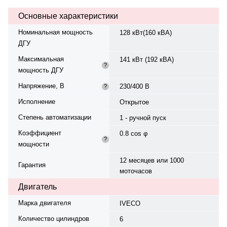
л/ч. Топливный бак — 180 л,
Основные характеристики
время автономной работы — 6.2
ч. Рейтинг экономичности — 3.75.
Номинальная мощность
128 кВт(160 кВА)
Вес — 1440 кг, габариты:
ДГУ
2800×780×1423 мм.
Производство: Италия, гарантия
Максимальная
141 кВт (192 кВА)
12 мес. или 1000 моточасов.
?
мощность ДГУ
Напряжение, В
230/400 В
?
Исполнение
Открытое
Степень автоматизации
1 - ручной пуск
Коэффициент
0.8 cos φ
?
мощности
12 месяцев или 1000
Гарантия
моточасов
Двигатель
Марка двигателя
IVECO
Количество цилиндров
6