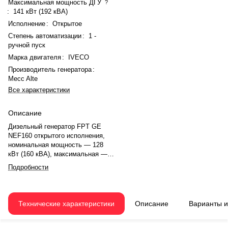
Максимальная мощность ДГУ
?
:
141 кВт (192 кВА)
Исполнение
:
Открытое
Степень автоматизации
:
1 -
ручной пуск
Марка двигателя
:
IVECO
Производитель генератора
:
Mecc Alte
Все характеристики
Описание
Дизельный генератор FPT GE
NEF160 открытого исполнения,
номинальная мощность — 128
кВт (160 кВА), максимальная —
141 кВт (192 кВА). Двигатель
Подробности
IVECO, рядный, 6 цилиндров,
турбонаддув, электронный
регулятор. Частота вращения
1500 об/мин, охлаждение
Технические характеристики
Описание
Варианты 
жидкостное. Генератор Mecc Alte,
синхронный, 50 Гц. Расход
топлива при 75% нагрузке — 29