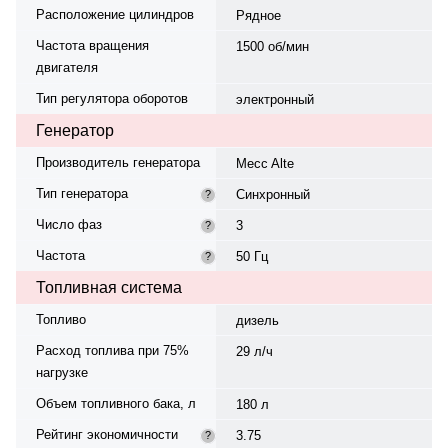
Расположение цилиндров
Рядное
Частота вращения
1500 об/мин
двигателя
Тип регулятора оборотов
электронный
Генератор
Производитель генератора
Mecc Alte
Тип генератора
Синхронный
?
Число фаз
3
?
Частота
50 Гц
?
Топливная система
Топливо
дизель
Расход топлива при 75%
29 л/ч
нагрузке
Объем топливного бака, л
180 л
Рейтинг экономичности
3.75
?