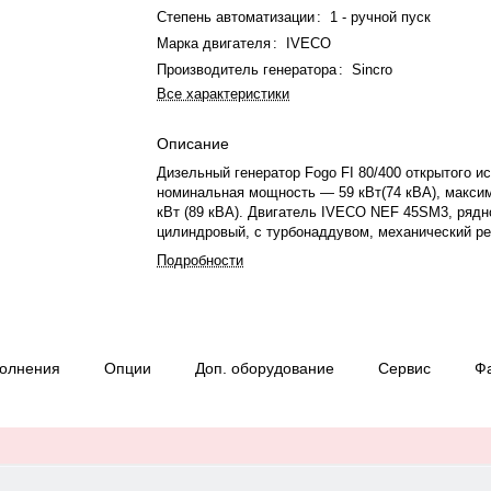
Степень автоматизации
:
1 - ручной пуск
Марка двигателя
:
IVECO
Производитель генератора
:
Sincro
Все характеристики
Описание
Дизельный генератор Fogo FI 80/400 открытого и
номинальная мощность — 59 кВт(74 кВА), макси
кВт (89 кВА). Двигатель IVECO NEF 45SM3, рядно
цилиндровый, с турбонаддувом, механический р
оборотов. Система охлаждения — жидкостная. Ч
Подробности
вращения — 1500 об/мин. Генератор синхронный,
230/400 В, 50 Гц, . Расход топлива: 12 л/ч при 7
автономной работы при 75% мощности — 11.7 ч. 
габариты: 2028×790×1554 мм. Производство: Пол
— 12 месяцев или 1000 моточасов.
полнения
Опции
Доп. оборудование
Сервис
Ф