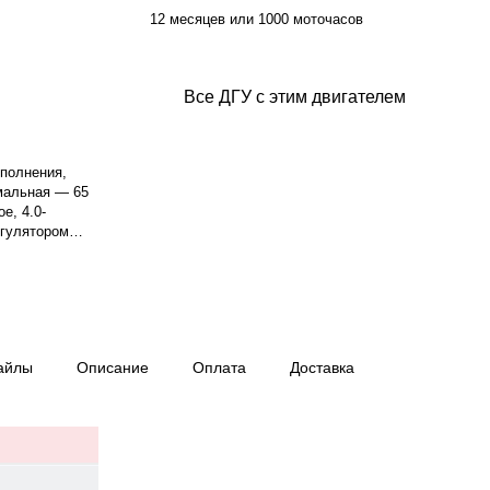
12 месяцев или 1000 моточасов
Все ДГУ с этим двигателем
сполнения,
мальная — 65
е, 4.0-
егулятором
астота
 3-фазный,
5%.. Время
Вес — 910 кг,
ьша, гарантия
айлы
Описание
Оплата
Доставка