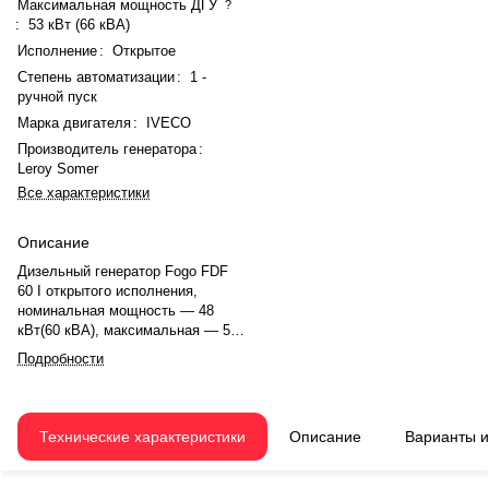
Максимальная мощность ДГУ
?
:
53 кВт (66 кВА)
Исполнение
:
Открытое
Степень автоматизации
:
1 -
ручной пуск
Марка двигателя
:
IVECO
Производитель генератора
:
Leroy Somer
Все характеристики
Описание
Дизельный генератор Fogo FDF
60 I открытого исполнения,
номинальная мощность — 48
кВт(60 кВА), максимальная — 53
кВт (66 кВА). Двигатель IVECO
Подробности
NEF45SM1A, рядное, 4.0-
цилиндровый, с турбонаддувом,
механический регулятором
оборотов. Система охлаждения
Технические характеристики
Описание
Варианты 
— жидкостная. Частота
вращения — 1500 об/мин.
Генератор синхронный, 3-фазный,