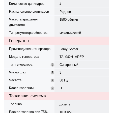
Количество цилиндров
4
Расположение цилиндров
Рядное
Частота вращения
1500 об/мин
двигателя
Тип регулятора оборотов
механический
Генератор
Производитель генератора
Leroy Somer
Модель генератора
TAL042H+AREP
Тип генератора
Синхронный
?
Число фаз
3
?
Частота
50 Гц
?
Класс изоляции
H
?
Топливная система
Топливо
дизель
Расход топлива при 75%
10,3 л/ч