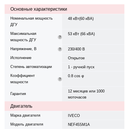
230/400 В, 50 Гц, класс изоляции
Основные характеристики
H. Расход топлива: 10,3 л/ч при
75%. степень защиты IP 23.
Номинальная мощность
48 кВт(60 кВА)
Время автономной работы при
ДГУ
75% мощности — 21 ч. Уровень
шума — 83,6 ± 2,1 дБ. Вес — 985
Максимальная
53 кВт (66 кВА)
кг, габариты: 2190×1110×1320 мм.
?
мощность ДГУ
Производство: Польша, гарантия
— 12 месяцев или 1000
Напряжение, В
230/400 В
?
моточасов.
Исполнение
Открытое
Степень автоматизации
1 - ручной пуск
Коэффициент
0.8 cos φ
?
мощности
12 месяцев или 1000
Гарантия
моточасов
Двигатель
Марка двигателя
IVECO
Модель двигателя
NEF45SM1A