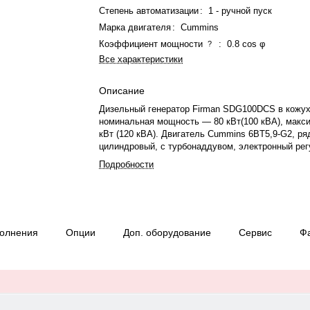
Степень автоматизации
:
1 - ручной пуск
Марка двигателя
:
Cummins
Коэффициент мощности
:
0.8 cos φ
?
Все характеристики
Описание
Дизельный генератор Firman SDG100DCS в кожух
номинальная мощность — 80 кВт(100 кВА), макс
кВт (120 кВА). Двигатель Cummins 6BT5,9-G2, ряд
цилиндровый, с турбонаддувом, электронный ре
оборотов. Система охлаждения — жидкостная. Ч
Подробности
вращения — 1500 об/мин. Генератор синхронный,
230/400 В, 50 Гц, . Расход топлива: 16.5 л/ч при
автономной работы при 75% мощности — 9 ч. Вес
габариты: 2920×1140×1900 мм. Производство: Кит
— 12 месяцев или 1000 моточасов.
полнения
Опции
Доп. оборудование
Сервис
Ф