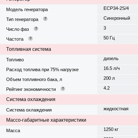
ECP34-2S/4
Модель генератора
Синхронный
Тип генератора
?
3
Число фаз
?
50 Гц
Частота
?
Топливная система
дизель
Топливо
16.5 л/ч
Расход топлива при 75% нагрузке
200 л
Объем топливного бака, л
4.2
Рейтинг экономичности
?
Система охлаждения
жидкостная
Система охлаждения
Массо-габаритные характеристики
1250 кг
Масса