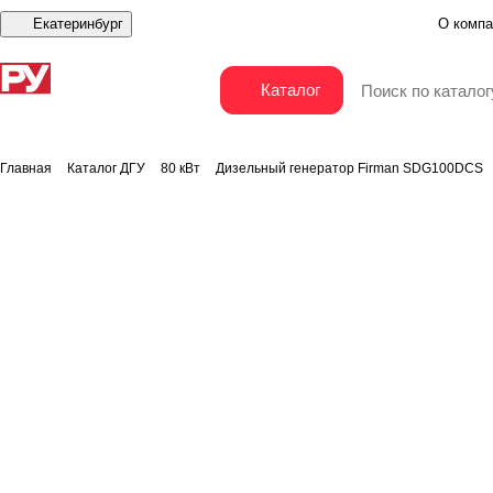
Екатеринбург
О компа
Дизельный генератор Firman SDG100DCS
Каталог
Главная
Каталог ДГУ
80 кВт
Дизельный генератор Firman SDG100DCS