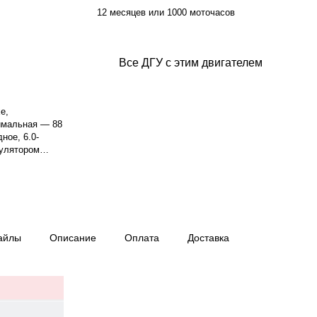
12 месяцев или 1000 моточасов
Все ДГУ с этим двигателем
е,
имальная — 88
ное, 6.0-
гулятором
астота
 3-фазный,
 75%.. Время
 — 1250 кг,
ай, гарантия
айлы
Описание
Оплата
Доставка