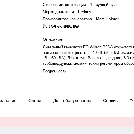
Степень автоматизации
:
1 - ручной пуск
Марка двигателя
:
Perkins
Производитель генератора
:
Marelli Motori
Все характеристики
Описание
Дизельный генератор FG Wilson P55-3 открытого 
номинальная мощность — 40 кВт(50 кВА), макси
кВт (60 кВА). Двигатель Perkins —, рядное, 3.0-
турбонаддувом, механический регулятором обор
охлаждения — жидкостная. Частота вращения — 
Подробности
Генератор синхронный, 3-фазный, 230/400 В, 50 Г
топлива: 8.7 л/ч при 75%.. Время автономной ра
мощности — 16.7 ч. Вес — 797 кг, габариты: 168
Производство: Великобритания, гарантия — 12 м
1000 моточасов.
полнения
Опции
Доп. оборудование
Сервис
Ф