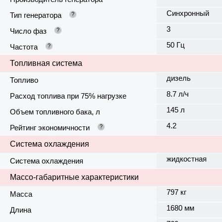
Синхронный
Тип генератора
?
3
Число фаз
?
50 Гц
Частота
?
Топливная система
дизель
Топливо
8.7 л/ч
Расход топлива при 75% нагрузке
145 л
Объем топливного бака, л
4.2
Рейтинг экономичности
?
Система охлаждения
жидкостная
Система охлаждения
Массо-габаритные характеристики
797 кг
Масса
1680 мм
Длина