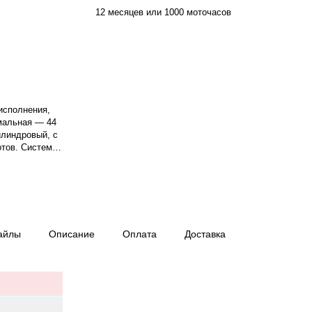
12 месяцев или 1000 моточасов
исполнения,
мальная — 44
цилиндровый, с
отов. Система
1500 об/мин.
ц, . Расход
боты при 75%
0×760×1336 мм.
есяцев или
айлы
Описание
Оплата
Доставка