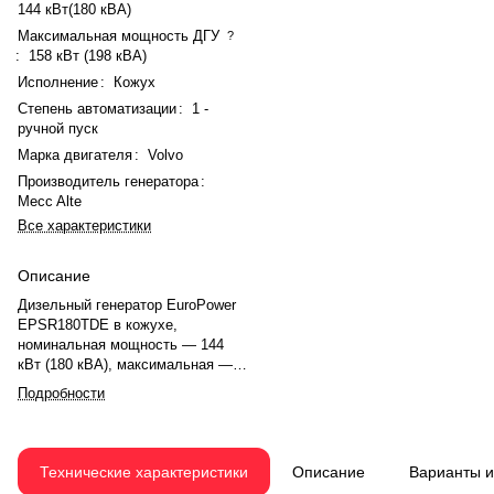
144 кВт(180 кВА)
Максимальная мощность ДГУ
?
:
158 кВт (198 кВА)
Исполнение
:
Кожух
Степень автоматизации
:
1 -
ручной пуск
Марка двигателя
:
Volvo
Производитель генератора
:
Mecc Alte
Все характеристики
Описание
Дизельный генератор EuroPower
EPSR180TDE в кожухе,
номинальная мощность — 144
кВт (180 кВА), максимальная —
158 кВт (198 кВА). Двигатель
Подробности
Volvo TAD 732 GE, рядный, 6-
цилиндровый, с турбонаддувом и
электронным регулятором.
Система охлаждения —
Технические характеристики
Описание
Варианты 
жидкостная. Частота вращения