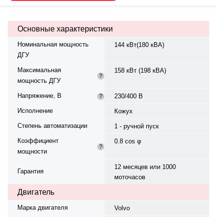
— 1500 об/мин. Генератор Mecc
Alte, синхронный, трёхфазный,
230/400 В, 50 Гц. Топливо —
Основные характеристики
дизель, бак 1250 л. Расход
топлива при 75% нагрузке — 40,8
Номинальная мощность
144 кВт(180 кВА)
л/ч. Время автономной работы —
ДГУ
40 ч. Уровень шума — 72 дБ. Вес
— 2950 кг, габариты:
Максимальная
158 кВт (198 кВА)
3600×1230×2530 мм.
?
мощность ДГУ
Производство: Бельгия, гарантия
— 12 месяцев или 1000
Напряжение, В
230/400 В
?
моточасов.
Исполнение
Кожух
Степень автоматизации
1 - ручной пуск
Коэффициент
0.8 cos φ
?
мощности
12 месяцев или 1000
Гарантия
моточасов
Двигатель
Марка двигателя
Volvo