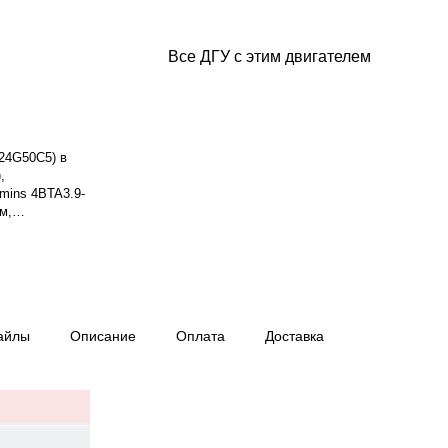
Все ДГУ с этим двигателем
24G50C5) в
,
mins 4BTA3.9-
м,
я мощность
Система
ки — 10.9 л.
хронный, 3-
ход топлива:
нащён датчиком
айлы
Описание
Оплата
Доставка
 DSE 6120,
нтия — 12