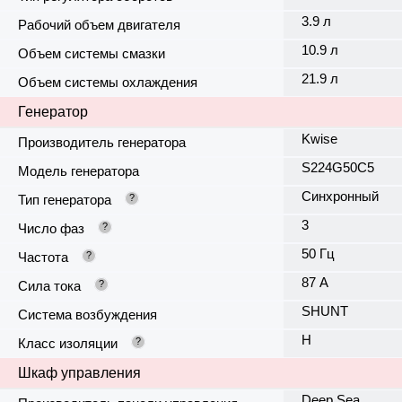
3.9 л
Рабочий объем двигателя
10.9 л
Объем системы смазки
21.9 л
Объем системы охлаждения
Генератор
Kwise
Производитель генератора
S224G50C5
Модель генератора
Синхронный
Тип генератора
?
3
Число фаз
?
50 Гц
Частота
?
87 А
Сила тока
?
SHUNT
Система возбуждения
H
Класс изоляции
?
Шкаф управления
Deep Sea