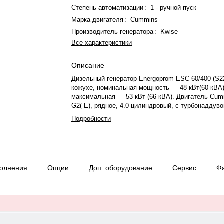
Степень автоматизации
:
1 - ручной пуск
Марка двигателя
:
Cummins
Производитель генератора
:
Kwise
Все характеристики
Описание
Дизельный генератор Energoprom ESC 60/400 (S2
кожухе, номинальная мощность — 48 кВт(60 кВА)
максимальная — 53 кВт (66 кВА). Двигатель Cum
G2( E), рядное, 4.0-цилиндровый, с турбонаддуво
электронный регулятором оборотов. Номинальна
Подробности
двигателя — 50 кВт. Объём двигателя — 3.9 л. 
охлаждения — жидкостная, объём — 21.9 л, смаз
Частота вращения — 1500 об/мин. Генератор син
фазный, 230/400 В, 50 Гц, класс изоляции H. Рас
12.9 л/ч при 100% нагрузке, 10 л/ч при 75%. Ос
полнения
Опции
Доп. оборудование
Сервис
Ф
уровня топлива. Панель управления — Deep Sea
степень защиты IP 23. Вес — 1400 кг, габариты:
2670×1090×1800 мм. Производство: Россия, гара
месяцев или 1000 моточасов.