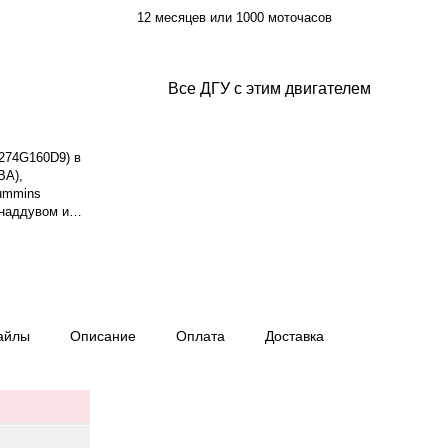
12 месяцев или 1000 моточасов
Все ДГУ с этим двигателем
S274G160D9) в
ВА),
Cummins
онаддувом и
ть двигателя
лаждения —
8 л. Частота
G160D9,
 изоляции H,
ксимальный
айлы
Описание
Оплата
Доставка
од топлива: 45
 датчиком
В. Панель
ты IP23.
, габариты:
нтия — 12