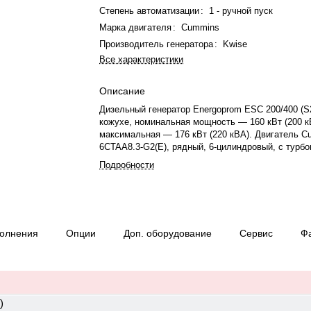
Степень автоматизации
:
1 - ручной пуск
Марка двигателя
:
Cummins
Производитель генератора
:
Kwise
Все характеристики
Описание
Дизельный генератор Energoprom ESC 200/400 (
кожухе, номинальная мощность — 160 кВт (200 к
максимальная — 176 кВт (220 кВА). Двигатель 
6CTAA8.3-G2(E), рядный, 6-цилиндровый, с турб
электронным регулятором. Номинальная мощнос
Подробности
— 183 кВт, рабочий объем — 8,3 л. Система ох
жидкостная, объём — 33,5 л, объём смазки — 23,
вращения — 1500 об/мин. Генератор Kwise S274
синхронный, трёхфазный, 230/400 В, 50 Гц, класс
система возбуждения SHUNT, точность ±1%. Ма
полнения
Опции
Доп. оборудование
Сервис
Ф
ток — 289 А. Топливо — дизель, бак 310 л. Расх
л/ч при 100% нагрузке, 34 л/ч при 75%. Оснащён
уровня топлива, напряжение в системе — 12/24 
управления — Deep Sea DSE 6120, степень защи
Расход при 50% нагрузке — 23 л/ч. Вес — 2490 кг
3500×1090×2050 мм. Производство: Россия, гара
)
месяцев или 1000 моточасов.