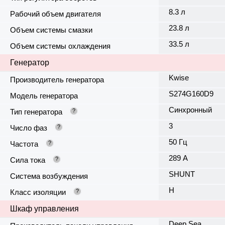
8.3 л
Рабочий объем двигателя
23.8 л
Объем системы смазки
33.5 л
Объем системы охлаждения
Генератор
Kwise
Производитель генератора
S274G160D9
Модель генератора
Синхронный
Тип генератора
?
3
Число фаз
?
50 Гц
Частота
?
289 А
Сила тока
?
SHUNT
Система возбуждения
H
Класс изоляции
?
Шкаф управления
Deep Sea