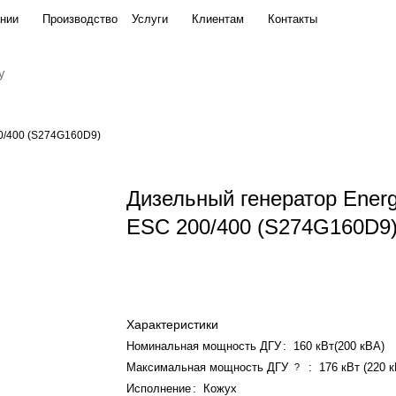
нии
Производство
Услуги
Клиентам
Контакты
S274G160D9)
0/400 (S274G160D9)
Дизельный генератор Ener
ESC 200/400 (S274G160D9
Характеристики
Номинальная мощность ДГУ
:
160 кВт(200 кВА)
Максимальная мощность ДГУ
:
176 кВт (220 
?
Исполнение
:
Кожух