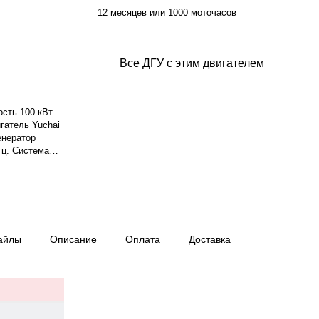
12 месяцев или 1000 моточасов
Все ДГУ с этим двигателем
ость 100 кВт
игатель Yuchai
енератор
Гц. Система
м, панелью
 210 л.
мм, вес 1150
айлы
Описание
Оплата
Доставка