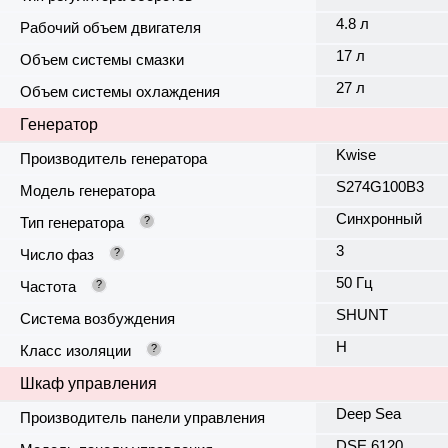
4.8 л
Рабочий объем двигателя
17 л
Объем системы смазки
27 л
Объем системы охлаждения
Генератор
Kwise
Производитель генератора
S274G100B3
Модель генератора
Синхронный
Тип генератора
?
3
Число фаз
?
50 Гц
Частота
?
SHUNT
Система возбуждения
H
Класс изоляции
?
Шкаф управления
Deep Sea
Производитель панели управления
DSE 6120