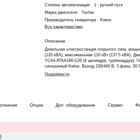
Степень автоматизации
:
1 - ручной пуск
Марка двигателя
:
Yuchai
Производитель генератора
:
Kwise
Все характеристики
Описание
Дизельная электростанция открытого типа, мощн
(125 кВА), максимальная 110 кВт (137.5 кВА). Дв
YCA4.8TAA180-G20 (4 цилиндра, турбонаддув). Г
синхронный Kwise. Выход 230/400 В, 3 фазы, 50 
возбуждения SHUNT. Оснащена электростартеро
Подробности
управления Deep Sea DSE 6120, топливным баком
Произведено в России. Габариты: 2050x750x1250 
кг. Гарантия 12 мес./1000 моточасов.
полнения
Опции
Доп. оборудование
Сервис
Ф
)