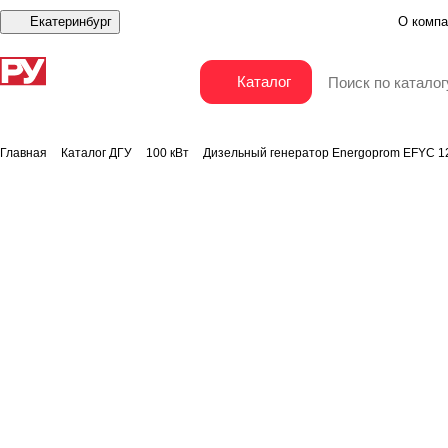
Екатеринбург
О компа
Дизельный генератор Energoprom EFYC 125/400
Каталог
Главная
Каталог ДГУ
100 кВт
Дизельный генератор Energoprom EFYC 1