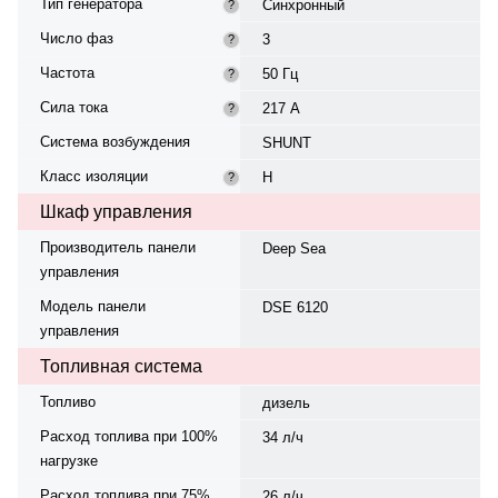
Тип генератора
Синхронный
?
Число фаз
3
?
Частота
50 Гц
?
Сила тока
217 А
?
Система возбуждения
SHUNT
Класс изоляции
H
?
Шкаф управления
Производитель панели
Deep Sea
управления
Модель панели
DSE 6120
управления
Топливная система
Топливо
дизель
Расход топлива при 100%
34 л/ч
нагрузке
Расход топлива при 75%
26 л/ч