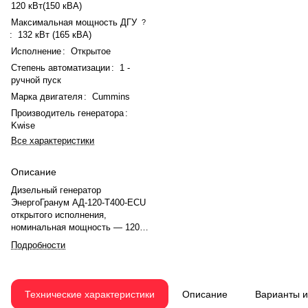
120 кВт(150 кВА)
Максимальная мощность ДГУ
?
:
132 кВт (165 кВА)
Исполнение
:
Открытое
Степень автоматизации
:
1 -
ручной пуск
Марка двигателя
:
Cummins
Производитель генератора
:
Kwise
Все характеристики
Описание
Дизельный генератор
ЭнергоГранум АД-120-Т400-ECU
открытого исполнения,
номинальная мощность — 120
кВт (150 кВА), максимальная —
Подробности
132 кВт (165 кВА). Двигатель
Cummins 6BTAA5.9-G12, рядный,
6-цилиндровый, с турбонаддувом
и электронным регулятором
Технические характеристики
Описание
Варианты 
оборотов. Номинальная