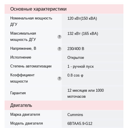
синхронный, трёхфазный, 230/400
Основные характеристики
В, 50 Гц, класс изоляции H.
Панель управления — Deepsea
Номинальная мощность
120 кВт(150 кВА)
DSE 4520. Степень защиты IP23.
ДГУ
Степень сжатия — 17,3:1.
Номинальный сварочный ток —
Максимальная
132 кВт (165 кВА)
216 А 1~. Производство: Китай,
?
мощность ДГУ
гарантия — 12 месяцев или 1000
моточасов.
Напряжение, В
230/400 В
?
Исполнение
Открытое
Степень автоматизации
1 - ручной пуск
Коэффициент
0.8 cos φ
?
мощности
12 месяцев или 1000
Гарантия
моточасов
Двигатель
Марка двигателя
Cummins
Модель двигателя
6BTAA5.9-G12