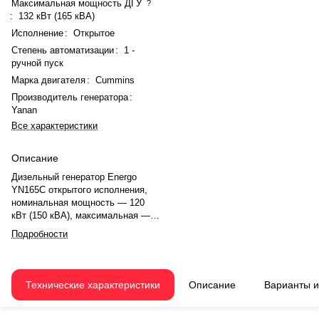
Максимальная мощность ДГУ
?
:
132 кВт (165 кВА)
Исполнение
:
Открытое
Степень автоматизации
:
1 -
ручной пуск
Марка двигателя
:
Cummins
Производитель генератора
:
Yanan
Все характеристики
Описание
Дизельный генератор Energo
YN165C открытого исполнения,
номинальная мощность — 120
кВт (150 кВА), максимальная —
132 кВт (165 кВА). Двигатель
Подробности
Cummins 6BTAA5.9-G12, рядный,
6-цилиндровый, с турбонаддувом
и электронным регулятором
оборотов. Система охлаждения
Технические характеристики
Описание
Варианты 
— жидкостная. Частота
вращения — 1500 об/мин.
Генератор Yanan SLG274F,