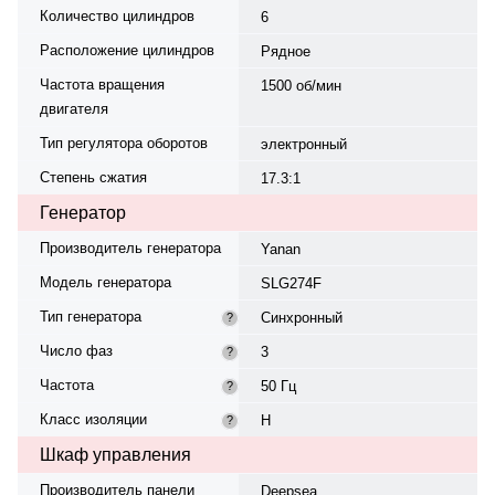
Количество цилиндров
6
Расположение цилиндров
Рядное
Частота вращения
1500 об/мин
двигателя
Тип регулятора оборотов
электронный
Степень сжатия
17.3:1
Генератор
Производитель генератора
Yanan
Модель генератора
SLG274F
Тип генератора
Синхронный
?
Число фаз
3
?
Частота
50 Гц
?
Класс изоляции
H
?
Шкаф управления
Производитель панели
Deepsea