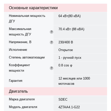
жидкостная, смазки — 7.5 л.
Основные характеристики
Частота вращения — 1500 об/
мин. Генератор синхронный, 3-
Номинальная мощность
64 кВт(80 кВА)
фазный, 230/400 В, 50 Гц, класс
ДГУ
изоляции H. Расход топлива: 18.7
л/ч при 100% нагрузке, 14.03 л/ч
Максимальная
70.4 кВт (88 кВА)
при 75%. Панель управления —
?
мощность ДГУ
Deepsea DSE4520, степень
защиты IP22. Диаметр цилиндра
Напряжение, В
230/400 В
?
х ход поршня — 105 x118 мм. Вес
— 1060 кг, габариты:
Исполнение
Открытое
1850×800×1340 мм.
Степень автоматизации
Производство: Китай, гарантия —
1 - ручной пуск
12 месяцев или 1000 моточасов.
Коэффициент
0.8 cos φ
?
мощности
12 месяцев или 1000
Гарантия
моточасов
Двигатель
Марка двигателя
SDEC
Модель двигателя
4ZTAA4.1-G22