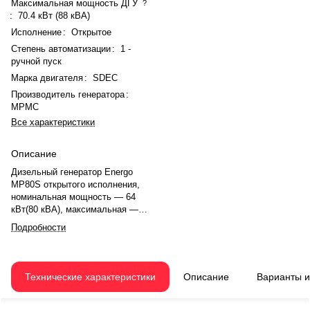
Максимальная мощность ДГУ
?
:
70.4 кВт (88 кВА)
Исполнение
:
Открытое
Степень автоматизации
:
1 -
ручной пуск
Марка двигателя
:
SDEC
Производитель генератора
:
MPMC
Все характеристики
Описание
Дизельный генератор Energo
MP80S открытого исполнения,
номинальная мощность — 64
кВт(80 кВА), максимальная —
70.4 кВт (88 кВА). Двигатель
Подробности
SDEC 4ZTAA4.1-G22, рядное, 4.0-
цилиндровый, с турбонаддувом,
электронный регулятором
оборотов. Номинальная
Технические характеристики
Описание
Варианты 
мощность двигателя — 74 кВт.
Объём двигателя — 4.1 л.
Система охлаждения —