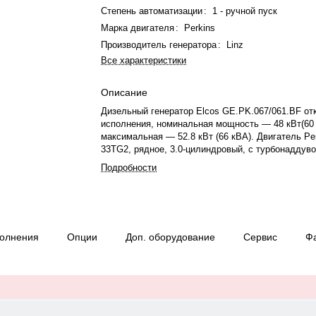
Степень автоматизации
:
1 - ручной пуск
Марка двигателя
:
Perkins
Производитель генератора
:
Linz
Все характеристики
Описание
Дизельный генератор Elcos GE.PK.067/061.BF от
исполнения, номинальная мощность — 48 кВт(60 
максимальная — 52.8 кВт (66 кВА). Двигатель Pe
33TG2, рядное, 3.0-цилиндровый, с турбонаддув
электронный регулятором оборотов. Система ох
Подробности
жидкостная. Частота вращения — 1500 об/мин. Г
синхронный, 3-фазный, 230/400 В, 50 Гц, класс и
Расход топлива: 13.9 л/ч при 75%. Панель упра
QPE, степень защиты IP23. Время автономной р
мощности — 7.9 ч. Уровень шума — 67 дБ. Вес —
полнения
Опции
Доп. оборудование
Сервис
Ф
габариты: 2000×1000×1520 мм. Производство: Ит
— 12 месяцев или 1000 моточасов.