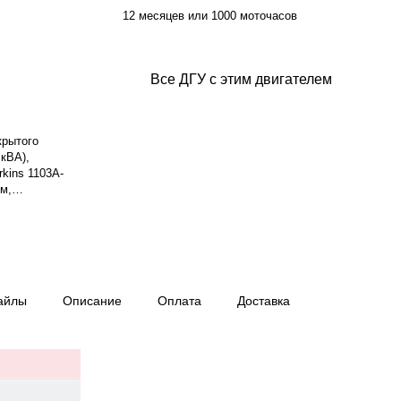
12 месяцев или 1000 моточасов
Все ДГУ с этим двигателем
крытого
кВА),
rkins 1103A-
ом,
лаждения —
енератор
золяции H.
вления — —
аботы при 75%
 880 кг,
айлы
Описание
Оплата
Доставка
алия, гарантия