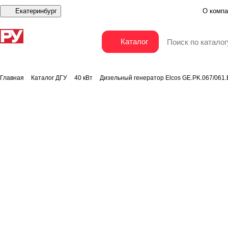
Екатеринбург
О компа
Дизельный генератор Elcos GE.PK.067/061.BF
Каталог
Главная
Каталог ДГУ
40 кВт
Дизельный генератор Elcos GE.PK.067/061.