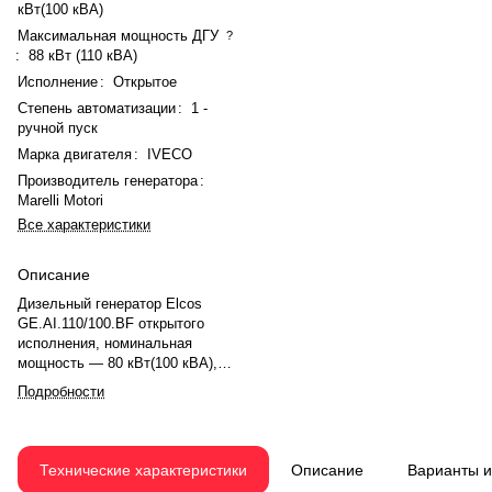
кВт(100 кВА)
Максимальная мощность ДГУ
?
:
88 кВт (110 кВА)
Исполнение
:
Открытое
Степень автоматизации
:
1 -
ручной пуск
Марка двигателя
:
IVECO
Производитель генератора
:
Marelli Motori
Все характеристики
Описание
Дизельный генератор Elcos
GE.AI.110/100.BF открытого
исполнения, номинальная
мощность — 80 кВт(100 кВА),
максимальная — 88 кВт (110
Подробности
кВА). Двигатель IVECO
N45TM2A, рядное, 4.0-
цилиндровый, с турбонаддувом,
механический регулятором
Технические характеристики
Описание
Варианты 
оборотов. Номинальная