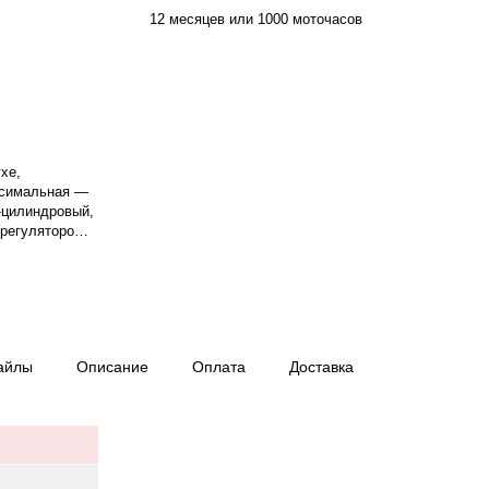
12 месяцев или 1000 моточасов
хе,
ксимальная —
6-цилиндровый,
 регулятором
тота вращения
й, 230/400 В,
ень защиты IP
ход топлива
работы при
 Вес — 3670
айлы
Описание
Оплата
Доставка
хождения —
сов.