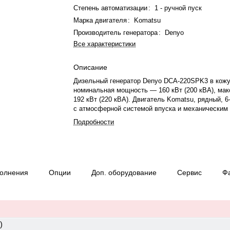
Степень автоматизации
:
1 - ручной пуск
Марка двигателя
:
Komatsu
Производитель генератора
:
Denyo
Все характеристики
Описание
Дизельный генератор Denyo DCA-220SPK3 в кожу
номинальная мощность — 160 кВт (200 кВА), ма
192 кВт (220 кВА). Двигатель Komatsu, рядный, 
с атмосферной системой впуска и механическим
оборотов. Система охлаждения жидкостная. Час
Подробности
— 1500 об/мин. Генератор синхронный, трёхфазны
50 Гц. Производитель генератора — Denyo, степ
23. Топливо — дизель, объем бака — 380 л. Рас
при 75% нагрузке — 31,5 л/ч. Время автономной 
75% мощности — 12,1 ч. Уровень шума — 63 дБ.
полнения
Опции
Доп. оборудование
Сервис
Ф
кг, габариты: 3650×1300×1750 мм. Страна проис
Япония, гарантия — 12 месяцев или 1000 моточа
)