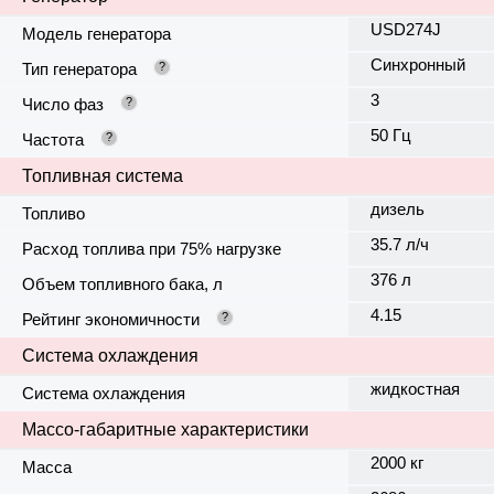
USD274J
Модель генератора
Синхронный
Тип генератора
?
3
Число фаз
?
50 Гц
Частота
?
Топливная система
дизель
Топливо
35.7 л/ч
Расход топлива при 75% нагрузке
376 л
Объем топливного бака, л
4.15
Рейтинг экономичности
?
Система охлаждения
жидкостная
Система охлаждения
Массо-габаритные характеристики
2000 кг
Масса