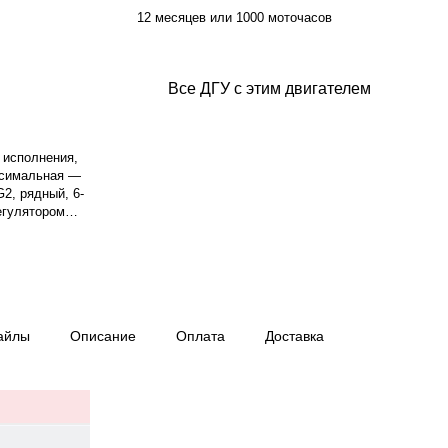
12 месяцев или 1000 моточасов
Все ДГУ с этим двигателем
 исполнения,
ксимальная —
2, рядный, 6-
егулятором
тота вращения
й, 230/400 В,
опливо —
и 75% нагрузке
а — 68 дБ.
рана
айлы
Описание
Оплата
Доставка
2 месяцев или