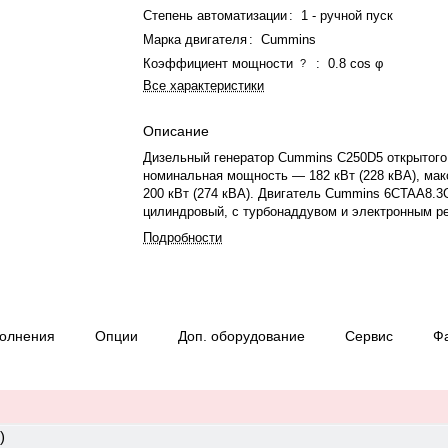
Степень автоматизации
:
1 - ручной пуск
Марка двигателя
:
Cummins
Коэффициент мощности
:
0.8 cos φ
?
Все характеристики
Описание
Дизельный генератор Cummins C250D5 открытого
номинальная мощность — 182 кВт (228 кВА), ма
200 кВт (274 кВА). Двигатель Cummins 6CTAA8.3G
цилиндровый, с турбонаддувом и электронным р
оборотов. Система охлаждения жидкостная. Час
Подробности
— 1500 об/мин. Генератор синхронный, трёхфазны
50 Гц. Производитель генератора — USD274J. Т
дизель, объем бака — 376 л. Расход топлива пр
— 35,7 л/ч. Степень сжатия — 4.15. Уровень шум
Вес — 2000 кг, габариты: 2686×1300×1547 мм. Ст
полнения
Опции
Доп. оборудование
Сервис
Ф
происхождения — Великобритания, гарантия — 1
1000 моточасов.
)