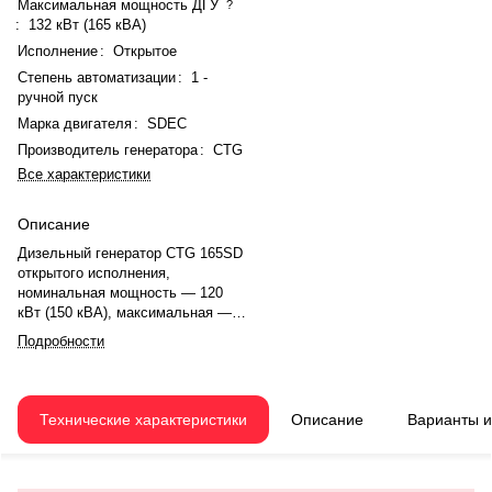
Максимальная мощность ДГУ
?
:
132 кВт (165 кВА)
Исполнение
:
Открытое
Степень автоматизации
:
1 -
ручной пуск
Марка двигателя
:
SDEC
Производитель генератора
:
CTG
Все характеристики
Описание
Дизельный генератор CTG 165SD
открытого исполнения,
номинальная мощность — 120
кВт (150 кВА), максимальная —
132 кВт (165 кВА). Двигатель
Подробности
SDEC SDEC6HTAA6.5-G22,
рядный, 6-цилиндровый, с
турбонаддувом и электронным
регулятором оборотов. Объём
Технические характеристики
Описание
Варианты 
двигателя — 6,44 л. Система
охлаждения — жидкостная,
объём — 9,6 л, смазки — 17,5 л.
Частота вращения — 1500 об/