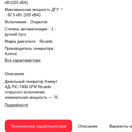
кВт(103 кВА)
Максимальная мощность ДГУ
?
:
82.5 кВт (103 кВА)
Исполнение
:
Открытое
Степень автоматизации
:
1 -
ручной пуск
Марка двигателя
:
Ricardo
Производитель генератора
:
Azimut
Все характеристики
Описание
Дизельный генератор Азимут
АД-75С-Т400-1РМ Ricardo
открытого исполнения,
номинальная мощность — 75
кВт(103 кВА), максимальная —
Подробности
82.5 кВт (103 кВА). Двигатель
Ricardo R6105ZD, рядное, 6.0-
цилиндровый, с турбонаддувом,
механический регулятором
Технические характеристики
Описание
Варианты 
оборотов. Номинальная