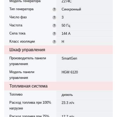
Модель генератора
Z274C
Тип генератора
Синхронный
?
Число фаз
3
?
Частота
50 Гц
?
Сила тока
144 А
?
Класс изоляции
H
?
Шкаф управления
Производитель панели
SmartGen
управления
Модель панели
HGM 6120
управления
Топливная система
Топливо
дизель
Расход топлива при 100%
23.3 л/ч
нагрузке
Расход топлива при 75%
17.7 л/ч