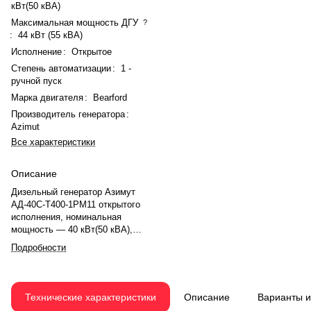
кВт(50 кВА)
Максимальная мощность ДГУ
?
:
44 кВт (55 кВА)
Исполнение
:
Открытое
Степень автоматизации
:
1 -
ручной пуск
Марка двигателя
:
Bearford
Производитель генератора
:
Azimut
Все характеристики
Описание
Дизельный генератор Азимут
АД-40С-Т400-1РМ11 открытого
исполнения, номинальная
мощность — 40 кВт(50 кВА),
максимальная — 44 кВт (55 кВА).
Подробности
Двигатель Bearford 4R420TD,
рядное, 4.0-цилиндровый, с
турбонаддувом, механический
регулятором оборотов. Объём
Технические характеристики
Описание
Варианты 
двигателя — 4.15 л. Система