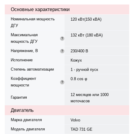
трёхфазный, 230/400 В, 50 Гц.
Основные характеристики
Объём топливного бака — 313 л.
Расход топлива при 75%
Номинальная мощность
120 кВт(150 кВА)
нагрузке — 20,63 л/ч. Время
ДГУ
автономной работы при 75%
мощности — 15,2 ч. Степень
Максимальная
132 кВт (180 кВА)
защиты IP23. Уровень шума — 71
?
мощность ДГУ
дБ. Номинальный ток — 216,5 А.
Вес — 2224 кг, габариты:
Напряжение, В
230/400 В
?
3378×1180×1618 мм.
Производство: Швеция, гарантия
Исполнение
Кожух
— 12 месяцев или 1000
Степень автоматизации
моточасов.
1 - ручной пуск
Коэффициент
0.8 cos φ
?
мощности
12 месяцев или 1000
Гарантия
моточасов
Двигатель
Марка двигателя
Volvo
Модель двигателя
TAD 731 GE