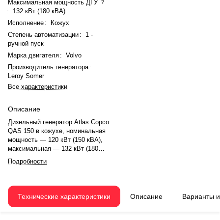
Максимальная мощность ДГУ
?
:
132 кВт (180 кВА)
Исполнение
:
Кожух
Степень автоматизации
:
1 -
ручной пуск
Марка двигателя
:
Volvo
Производитель генератора
:
Leroy Somer
Все характеристики
Описание
Дизельный генератор Atlas Copco
QAS 150 в кожухе, номинальная
мощность — 120 кВт (150 кВА),
максимальная — 132 кВт (180
кВА). Двигатель Volvo TAD 731
Подробности
GE, рядный, 6-цилиндровый, с
турбонаддувом и электронным
регулятором оборотов. Система
охлаждения — жидкостная.
Технические характеристики
Описание
Варианты 
Частота вращения — 1500 об/
мин. Генератор Leroy Somer LSA
44.2 M95, синхронный,