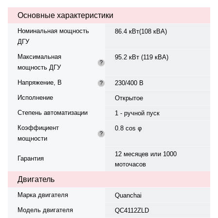
230/400 В, —, класс изоляции H.
Основные характеристики
Расход топлива: 17 л/ч при 75%.
степень защиты IP23. Вес —
Номинальная мощность
86.4 кВт(108 кВА)
1182 кг, габариты:
ДГУ
2150×1100×1320 мм.
Производство: Турция, гарантия
Максимальная
95.2 кВт (119 кВА)
— 12 месяцев или 1000
?
мощность ДГУ
моточасов.
Напряжение, В
230/400 В
?
Исполнение
Открытое
Степень автоматизации
1 - ручной пуск
Коэффициент
0.8 cos φ
?
мощности
12 месяцев или 1000
Гарантия
моточасов
Двигатель
Марка двигателя
Quanchai
Модель двигателя
QC4112ZLD