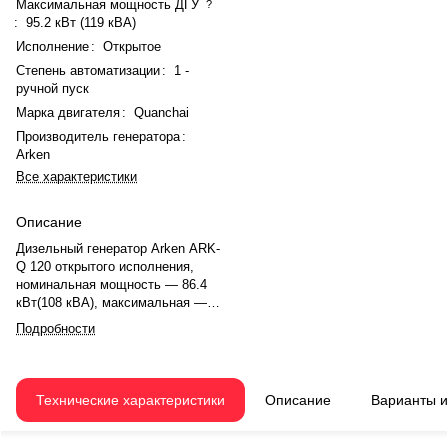
Максимальная мощность ДГУ
?
:
95.2 кВт (119 кВА)
Исполнение
:
Открытое
Степень автоматизации
:
1 -
ручной пуск
Марка двигателя
:
Quanchai
Производитель генератора
:
Arken
Все характеристики
Описание
Дизельный генератор Arken ARK-
Q 120 открытого исполнения,
номинальная мощность — 86.4
кВт(108 кВА), максимальная —
95.2 кВт (119 кВА). Двигатель
Подробности
Quanchai QC4112ZLD, рядное,
4.0-цилиндровый, с атмосферная,
механический регулятором
оборотов. Система охлаждения
Технические характеристики
Описание
Варианты 
— жидкостная. Частота
вращения — 1500 об/мин.
Генератор синхронный, 3-фазный,