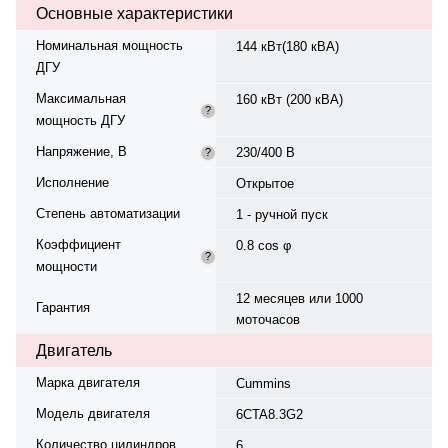
Основные характеристики
350 л. Расход топлива при 75%
нагрузке — 31 л/ч. Время
Номинальная мощность
144 кВт(180 кВА)
автономной работы — 11,3 ч. Вес
ДГУ
— 1860 кг, габариты:
2400×1100×1700 мм.
Максимальная
160 кВт (200 кВА)
Производство: Турция, гарантия
?
мощность ДГУ
— 12 месяцев или 1000
моточасов.
Напряжение, В
230/400 В
?
Исполнение
Открытое
Степень автоматизации
1 - ручной пуск
Коэффициент
0.8 cos φ
?
мощности
12 месяцев или 1000
Гарантия
моточасов
Двигатель
Марка двигателя
Cummins
Модель двигателя
6CTA8.3G2
Количество цилиндров
6