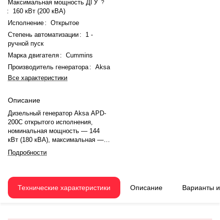
Максимальная мощность ДГУ
?
:
160 кВт (200 кВА)
Исполнение
:
Открытое
Степень автоматизации
:
1 -
ручной пуск
Марка двигателя
:
Cummins
Производитель генератора
:
Aksa
Все характеристики
Описание
Дизельный генератор Aksa APD-
200C открытого исполнения,
номинальная мощность — 144
кВт (180 кВА), максимальная —
160 кВт (200 кВА). Двигатель
Подробности
Cummins 6CTA8.3G2, рядный, 6-
цилиндровый, с турбонаддувом и
электронным регулятором.
Система охлаждения —
Технические характеристики
Описание
Варианты 
жидкостная. Частота вращения
— 1500 об/мин. Генератор Aksa,
синхронный, трёхфазный, 230/400
В, 50 Гц. Топливо — дизель, бак