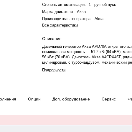
Степень автоматизации
:
1 - ручной пуск
Марка двигателя
:
Aksa
Производитель генератора
:
Aksa
Все характеристики
Описание
Дизельный генератор Aksa APD70A открытого ис
номинальная мощность — 51.2 кВт(64 кВА), мак
56 кВт (70 кВА). Двигатель Aksa A4CRX46T, рядно
цилиндровый, с турбонаддувом, механический р
оборотов. Система охлаждения — жидкостная. Ч
Подробности
вращения — 1500 об/мин. Генератор синхронный,
230/400 В, 50 Гц, . Расход топлива: 12.8 л/ч при
автономной работы при 75% мощности — 12 ч. Ве
габариты: 1880×900×1200 мм. Производство: Кит
12 месяцев или 1000 моточасов.
полнения
Опции
Доп. оборудование
Сервис
Ф
)