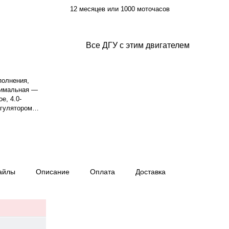
12 месяцев или 1000 моточасов
Все ДГУ с этим двигателем
полнения,
симальная —
е, 4.0-
егулятором
астота
 3-фазный,
 75%.. Время
с — 1060 кг,
ай, гарантия —
айлы
Описание
Оплата
Доставка