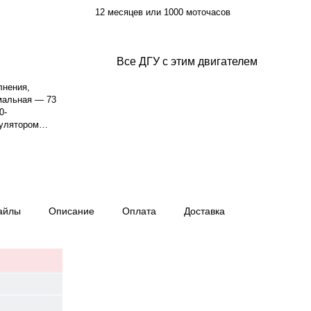
12 месяцев или 1000 моточасов
Все ДГУ с этим двигателем
лнения,
мальная — 73
0-
гулятором
астота
 3-фазный,
5%.. Время
Вес — 1600 кг,
ция, гарантия
айлы
Описание
Оплата
Доставка