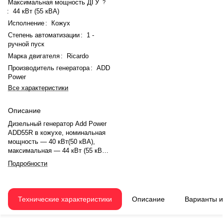
Максимальная мощность ДГУ
?
:
44 кВт (55 кВА)
Исполнение
:
Кожух
Степень автоматизации
:
1 -
ручной пуск
Марка двигателя
:
Ricardo
Производитель генератора
:
ADD
Power
Все характеристики
Описание
Дизельный генератор Add Power
ADD55R в кожухе, номинальная
мощность — 40 кВт(50 кВА),
максимальная — 44 кВт (55 кВА).
Двигатель Ricardo ZH4105ZD,
Подробности
рядное, 4.0-цилиндровый, с
турбонаддувом, электронный
регулятором оборотов. Система
охлаждения — жидкостная,
Технические характеристики
Описание
Варианты 
объём — 20 л, смазки — 17 л.
Частота вращения — 1500 об/
мин. Генератор синхронный, 3-