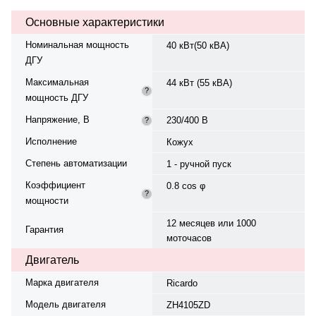
фазный, 230/400 В, 50 Гц, .
Основные характеристики
Расход топлива: 11.5 л/ч при
100% нагрузке, 8.1 л/ч при 75%.
Номинальная мощность
40 кВт(50 кВА)
Панель управления — Mebay
ДГУ
DC52D, напряжение — да.
Устройство подзарядки АКБ:
Максимальная
44 кВт (55 кВА)
есть. Электрический
?
мощность ДГУ
подогреватель ОЖ: есть. Вес —
960 кг, габариты: 2150×960×1200
Напряжение, В
230/400 В
?
мм. Производство: Китай,
гарантия — 12 месяцев или 1000
Исполнение
Кожух
моточасов.
Степень автоматизации
1 - ручной пуск
Коэффициент
0.8 cos φ
?
мощности
12 месяцев или 1000
Гарантия
моточасов
Двигатель
Марка двигателя
Ricardo
Модель двигателя
ZH4105ZD