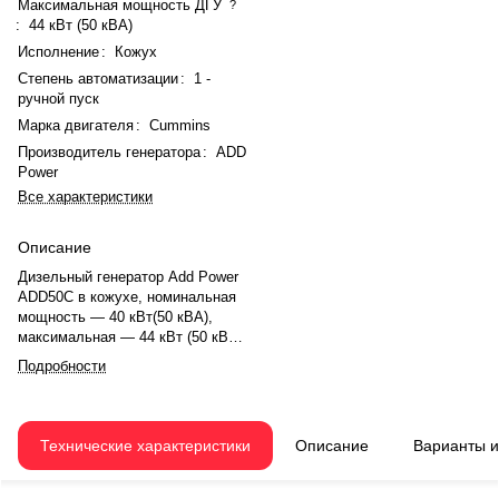
Максимальная мощность ДГУ
?
:
44 кВт (50 кВА)
Исполнение
:
Кожух
Степень автоматизации
:
1 -
ручной пуск
Марка двигателя
:
Cummins
Производитель генератора
:
ADD
Power
Все характеристики
Описание
Дизельный генератор Add Power
ADD50C в кожухе, номинальная
мощность — 40 кВт(50 кВА),
максимальная — 44 кВт (50 кВА).
Двигатель Cummins 4BTA3.9-G2,
Подробности
рядное, 4.0-цилиндровый, с
турбонаддувом, электронный
регулятором оборотов. Система
охлаждения — жидкостная.
Технические характеристики
Описание
Варианты 
Частота вращения — 1500 об/
мин. Генератор синхронный, 3-
фазный, 230/400 В, 50 Гц, .