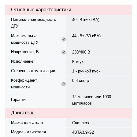
Панель управления — Mebay —,
Основные характеристики
напряжение — да. Устройство
подзарядки АКБ: есть.
Номинальная мощность
40 кВт(50 кВА)
Производство: Китай, гарантия —
ДГУ
12 месяцев или 1000 моточасов.
Максимальная
44 кВт (50 кВА)
?
мощность ДГУ
Напряжение, В
230/400 В
?
Исполнение
Кожух
Степень автоматизации
1 - ручной пуск
Коэффициент
0.8 cos φ
?
мощности
12 месяцев или 1000
Гарантия
моточасов
Двигатель
Марка двигателя
Cummins
Модель двигателя
4BTA3.9-G2